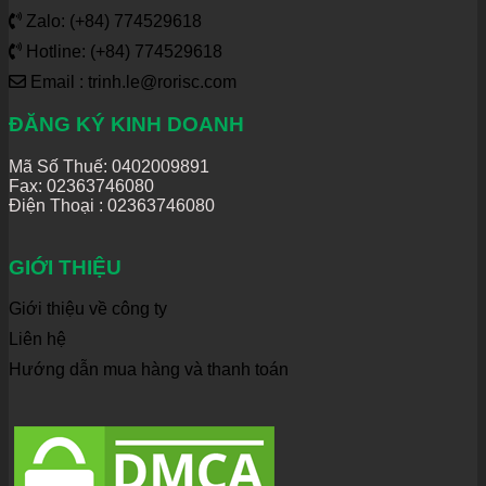
Zalo: (+84) 774529618
Hotline: (+84) 774529618
Email : trinh.le@rorisc.com
ĐĂNG KÝ KINH DOANH
Mã Số Thuế: 0402009891
Fax: 02363746080
Điện Thoại :
02363746080
GIỚI THIỆU
Giới thiệu về công ty
Liên hệ
Hướng dẫn mua hàng và thanh toán