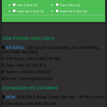
Cam 2.5cm
(1)
Cam 5.0cm
(1)
Xanh nõn 2.5cm
(1)
Xanh nõn 5.0cm
(1)
VĂN PHÒNG GIAO DỊCH
ĐÀ NẴNG:
219 Nguyễn Lương Bằng, Hòa Khánh Bắc,
Liên Chiểu, Đà Nẵng
Điện thoại: (+84) 02363.746.080
Zalo: (+84) 911.055.873
Hotline: (+84) 911.055.873
Email : contact@rorisc.com
CHI NHÁNH HỒ CHÍ MINH
HCM:
203/7 Ấp 5, Đông Thạnh, Hóc Môn, TP. Hồ Chí Minh
Điện thoại: (+84) 905.535.049