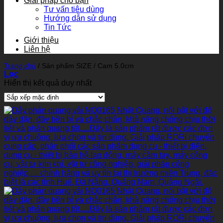
Giải pháp cho bạn
Tư vấn tiêu dùng
Hướng dẫn sử dụng
Tin Tức
Giới thiệu
Liên hệ
Trang chủ
/
Sản phẩm SIZE
/
Cam 5.0cm
Lọc
Hiển thị kết quả duy nhất