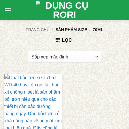
Bỏ
qua
nội
dung
TRANG CHỦ
/
SẢN PHẨM SIZE
/
70ML
LỌC