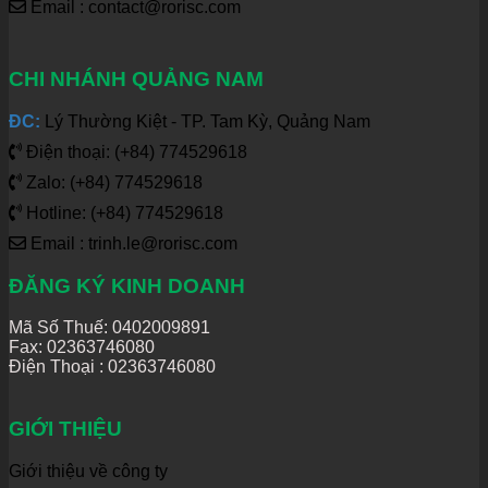
Email : contact@rorisc.com
CHI NHÁNH QUẢNG NAM
ĐC:
Lý Thường Kiệt - TP. Tam Kỳ, Quảng Nam
Điện thoại: (+84) 774529618
Zalo: (+84) 774529618
Hotline: (+84) 774529618
Email : trinh.le@rorisc.com
ĐĂNG KÝ KINH DOANH
Mã Số Thuế: 0402009891
Fax: 02363746080
Điện Thoại :
02363746080
GIỚI THIỆU
Giới thiệu về công ty