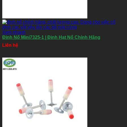
Xem nhanh
Đinh Nổ Mini7325-1 | Đinh Hạt Nổ Chính Hãng
Liên hệ