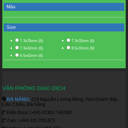
Màu
Size
7.3x25mm
(6)
7.3x32mm
(6)
7.3x42mm
(6)
8.5x32mm
(6)
8.5x42mm
(6)
VĂN PHÒNG GIAO DỊCH
ĐÀ NẴNG:
219 Nguyễn Lương Bằng, Hòa Khánh Bắc,
Liên Chiểu, Đà Nẵng
Điện thoại: (+84) 02363.746.080
Zalo: (+84) 911.055.873