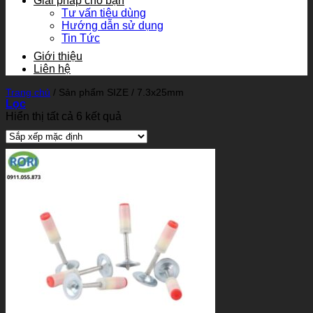
Giải pháp cho bạn
Tư vấn tiêu dùng
Hướng dẫn sử dụng
Tin Tức
Giới thiệu
Liên hệ
Trang chủ
/
Sản phẩm SIZE
/
7.3x25mm
Lọc
Hiển thị tất cả 6 kết quả