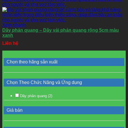
Xem nhanh
Dây phản quang – Dây vải phản quang rộng 5cm màu
xanh
Liên hệ
Chọn theo hãng sản xuất
Chọn Theo Chức Năng và Ứng dụng
Dây phản quang
(2)
Giá bán