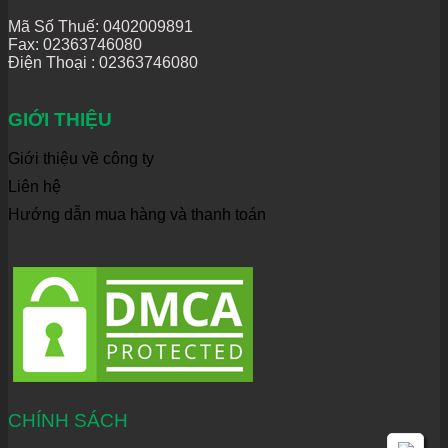
Mã Số Thuế: 0402009891
Fax: 02363746080
Điện Thoại :
02363746080
GIỚI THIỆU
Giới thiệu về công ty
Liên hệ
Hướng dẫn mua hàng và thanh toán
CHÍNH SÁCH