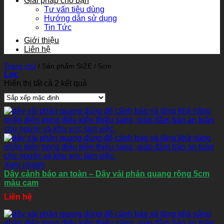
Giải pháp cho bạn
Tư vấn tiêu dùng
Hướng dẫn sử dụng
Tin Tức
Giới thiệu
Liên hệ
Trang chủ
/
Sản phẩm SIZE
/
5cm
Lọc
Hiển thị tất cả 2 kết quả
Xem nhanh
Dây cảnh báo an toàn – Dây vải phản quang rộng 5cm
màu cam
Liên hệ