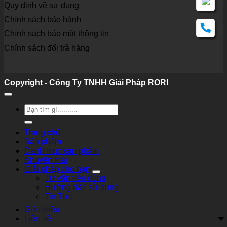
Quy định về sử dụng
Chính sách bảo hành
Chính sách bảo mật thông tin
Chính sách đổi trả hàng
Copyright - Công Ty TNHH Giải Pháp RORI
Tìm
kiếm:
Trang chủ
Sản phẩm
Danh mục sản phẩm
Khuyến mãi
Giải pháp cho bạn
Tư vấn tiêu dùng
Hướng dẫn sử dụng
Tin Tức
Giới thiệu
Liên hệ