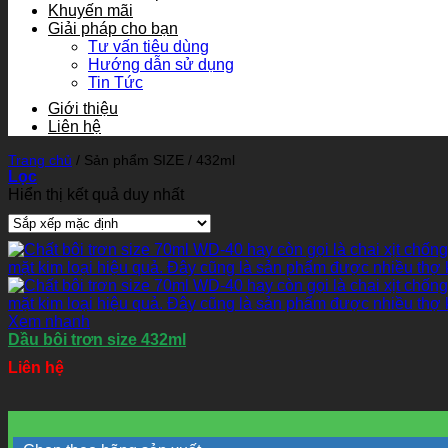
Khuyến mãi
Giải pháp cho bạn
Tư vấn tiêu dùng
Hướng dẫn sử dụng
Tin Tức
Giới thiệu
Liên hệ
Trang chủ
/
Sản phẩm SIZE
/
432ml
Lọc
Hiển thị kết quả duy nhất
Xem nhanh
Dầu bôi trơn size 432ml
Liên hệ