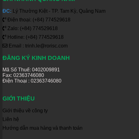
ĐC:
Lý Thường Kiệt - TP. Tam Kỳ, Quảng Nam
Điện thoại: (+84) 774529618
Zalo: (+84) 774529618
Hotline: (+84) 774529618
Email : trinh.le@rorisc.com
ĐĂNG KÝ KINH DOANH
Mã Số Thuế: 0402009891
Fax: 02363746080
Điện Thoại :
02363746080
GIỚI THIỆU
Giới thiệu về công ty
Liên hệ
Hướng dẫn mua hàng và thanh toán