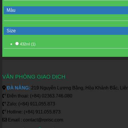
Màu
Size
432ml
(1)
VĂN PHÒNG GIAO DỊCH
ĐÀ NẴNG:
219 Nguyễn Lương Bằng, Hòa Khánh Bắc, Liên
Điện thoại: (+84) 02363.746.080
Zalo: (+84) 911.055.873
Hotline: (+84) 911.055.873
Email : contact@rorisc.com