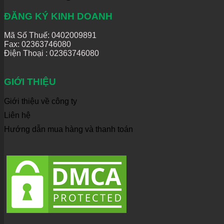
ĐĂNG KÝ KINH DOANH
Mã Số Thuế: 0402009891
Fax: 02363746080
Điện Thoại :
02363746080
GIỚI THIỆU
Giới thiệu về công ty
Liên hệ
Hướng dẫn mua hàng và thanh toán