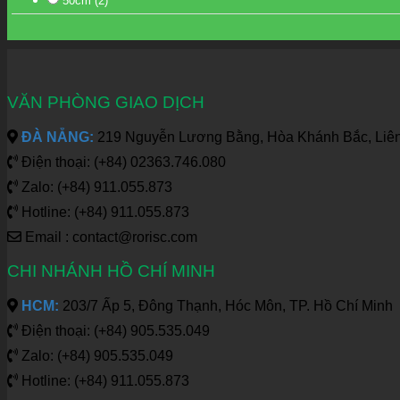
50cm
(2)
VĂN PHÒNG GIAO DỊCH
ĐÀ NẴNG:
219 Nguyễn Lương Bằng, Hòa Khánh Bắc, Liên
Điện thoại: (+84) 02363.746.080
Zalo: (+84) 911.055.873
Hotline: (+84) 911.055.873
Email : contact@rorisc.com
CHI NHÁNH HỒ CHÍ MINH
HCM:
203/7 Ấp 5, Đông Thạnh, Hóc Môn, TP. Hồ Chí Minh
Điện thoại: (+84) 905.535.049
Zalo: (+84) 905.535.049
Hotline: (+84) 911.055.873