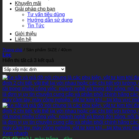
Khuyến mãi
Giải pháp cho bạn
Tư vấn tiêu dùng
Hướng dẫn sử dụng
Tin Tức
Giới thiệu
Liên hệ
Trang chủ
/
Sản phẩm SIZE
/
40cm
Lọc
Hiển thị tất cả 3 kết quả
Xem nhanh
Giá đỡ chữ L màu trắng – dày