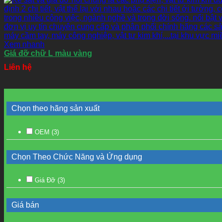
Xem nhanh
Giá đỡ chữ L màu vàng
Liên hệ
Chọn theo hãng sản xuất
OEM
(3)
Chọn Theo Chức Năng và Ứng dụng
Giá Đỡ
(3)
Giá bán