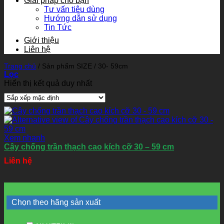
Giải pháp cho bạn
Tư vấn tiêu dùng
Hướng dẫn sử dụng
Tin Tức
Giới thiệu
Liên hệ
Trang chủ
/
Sản phẩm SIZE
/
30- 59cm
Lọc
Hiển thị kết quả duy nhất
Xem nhanh
Cây chống trần thạch cao kích cỡ 30 – 59 cm
Liên hệ
Chọn theo hãng sản xuất