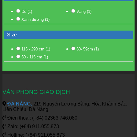
Đỏ
(1)
Vàng
(1)
Xanh dương
(1)
Size
115 - 290 cm
(1)
30- 59cm
(1)
50 - 115 cm
(1)
VĂN PHÒNG GIAO DỊCH
ĐÀ NẴNG:
219 Nguyễn Lương Bằng, Hòa Khánh Bắc,
Liên Chiểu, Đà Nẵng
Điện thoại: (+84) 02363.746.080
Zalo: (+84) 911.055.873
Hotline: (+84) 911.055.873