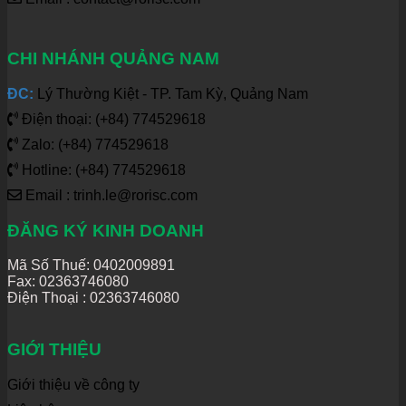
CHI NHÁNH QUẢNG NAM
ĐC:
Lý Thường Kiệt - TP. Tam Kỳ, Quảng Nam
Điện thoại: (+84) 774529618
Zalo: (+84) 774529618
Hotline: (+84) 774529618
Email : trinh.le@rorisc.com
ĐĂNG KÝ KINH DOANH
Mã Số Thuế: 0402009891
Fax: 02363746080
Điện Thoại :
02363746080
GIỚI THIỆU
Giới thiệu về công ty