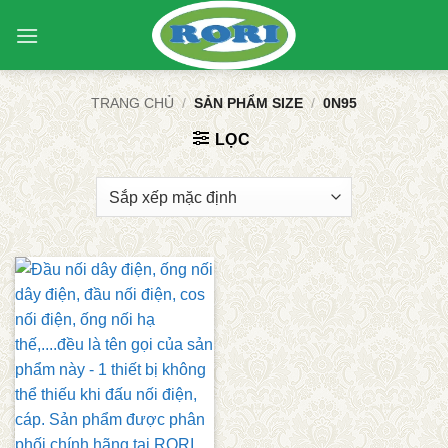
Bỏ
qua
nội
dung
TRANG CHỦ
/
SẢN PHẨM SIZE
/
0N95
LỌC