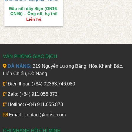
Đầu nối dây điện (ON16-
ON95) – Ống nối hạ thế
Liên hệ
VĂN PHÒNG GIAO DỊCH
ĐÀ NẴNG:
219 Nguyễn Lương Bằng, Hòa Khánh Bắc,
Liên Chiểu, Đà Nẵng
Điện thoại: (+84) 02363.746.080
Zalo: (+84) 911.055.873
Hotline: (+84) 911.055.873
Email : contact@rorisc.com
CHI NHÁNH HỒ CHÍ MINH