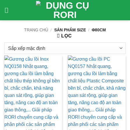
Bỏ
qua
nội
dung
TRANG CHỦ
/
SẢN PHẨM SIZE
/
Φ80CM
LỌC