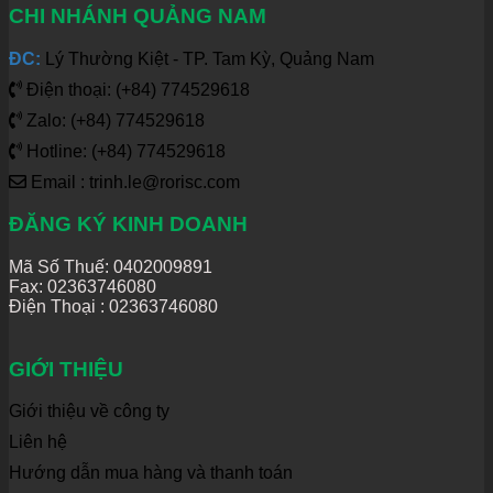
CHI NHÁNH QUẢNG NAM
ĐC:
Lý Thường Kiệt - TP. Tam Kỳ, Quảng Nam
Điện thoại: (+84) 774529618
Zalo: (+84) 774529618
Hotline: (+84) 774529618
Email : trinh.le@rorisc.com
ĐĂNG KÝ KINH DOANH
Mã Số Thuế: 0402009891
Fax: 02363746080
Điện Thoại :
02363746080
GIỚI THIỆU
Giới thiệu về công ty
Liên hệ
Hướng dẫn mua hàng và thanh toán