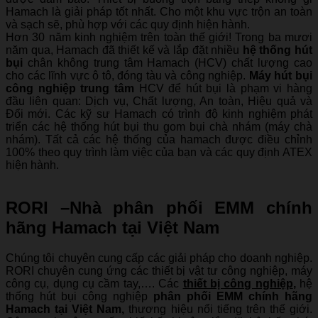
Hamach là giải pháp tốt nhất. Cho một khu vực trộn an toàn
và sạch sẽ, phù hợp với các quy định hiện hành.
Hơn 30 năm kinh nghiệm trên toàn thế giới! Trong ba mươi
năm qua, Hamach đã thiết kế và lắp đặt nhiều
hệ thống hút
bụi
chân không trung tâm Hamach (HCV) chất lượng cao
cho các lĩnh vực ô tô, đóng tàu và công nghiệp.
Máy hút bụi
công nghiệp trung tâm
HCV để hút bụi là phạm vi hàng
đầu liên quan: Dịch vụ, Chất lượng, An toàn, Hiệu quả và
Đổi mới. Các kỹ sư Hamach có trình độ kinh nghiệm phát
triển các hệ thống hút bụi thu gom bụi chà nhám (máy chà
nhám). Tất cả các hệ thống của hamach được điều chỉnh
100% theo quy trình làm việc của bạn và các quy định ATEX
hiện hành.
RORI –
Nhà phân phối EMM chính
hãng Hamach
tại Việt Nam
Chúng tôi chuyên cung cấp các giải pháp cho doanh nghiệp.
RORI chuyên cung ứng các thiết bị vật tư công nghiệp, máy
công cụ, dụng cụ cầm tay,…. Các
thiết bị công nghiệp
,
hệ
thống hút bụi công nghiệp
phân phối EMM chính hãng
Hamach tại Việt Nam
,
thương hiệu nổi tiếng trên thế giới.