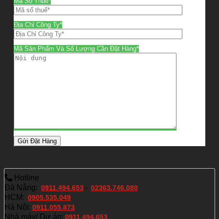
Mã Số Thuế*
Địa Chỉ Công Ty*
Mã Sản Phẩm Và Số Lượng Cần Đặt Hàng*
Hotline
Đà Nẵng:
-
0911.494.653
02363.746.080
HCM:
0905.535.049
Hà Nội:
0911.055.873
Nhà máy/ Dự án:
0911.494.653