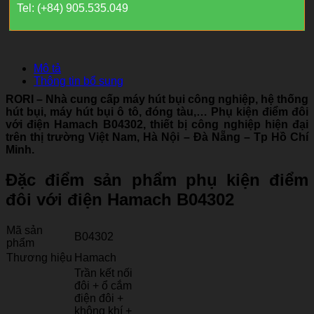
Tel: (+84) 905.535.049
Mô tả
Thông tin bổ sung
RORI – Nhà cung cấp máy hút bụi công nghiệp, hệ thống
hút bụi, máy hút bụi ô tô, đóng tàu,… Phụ kiện điểm đôi
với điện Hamach B04302
, thiết bị công nghiệp hiện đại
trên thị trường Việt Nam, Hà Nội – Đà Nẵng – Tp Hồ Chí
Minh.
Đặc điểm sản phẩm phụ kiện điểm
đôi với điện Hamach B04302
Mã sản
B04302
phẩm
Thương hiệu
Hamach
Trần kết nối
đôi + ổ cắm
điện đôi +
không khí +