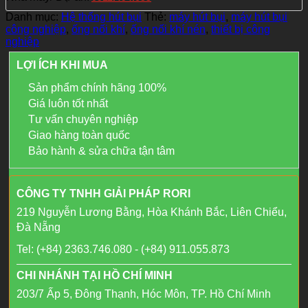
Danh mục:
Hệ thống hút bụi
Thẻ:
máy hút bụi
,
máy hút bụi
công nghiệp
,
ống nối khí
,
ống nối khí nén
,
thiết bị công
nghiệp
LỢI ÍCH KHI MUA
Sản phẩm chính hãng 100%
Giá luôn tốt nhất
Tư vấn chuyên nghiệp
Giao hàng toàn quốc
Bảo hành & sửa chữa tận tâm
CÔNG TY TNHH GIẢI PHÁP RORI
219 Nguyễn Lương Bằng, Hòa Khánh Bắc, Liên Chiểu,
Đà Nẵng
Tel: (+84) 2363.746.080 - (+84) 911.055.873
CHI NHÁNH TẠI HỒ CHÍ MINH
203/7 Ấp 5, Đông Thạnh, Hóc Môn, TP. Hồ Chí Minh