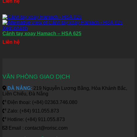
Liên hệ
Xem nhanh
Cánh tay xoay Hamach – HSA 625
Liên hệ
VĂN PHÒNG GIAO DỊCH
ĐÀ NẴNG:
219 Nguyễn Lương Bằng, Hòa Khánh Bắc,
Liên Chiểu, Đà Nẵng
Điện thoại: (+84) 02363.746.080
Zalo: (+84) 911.055.873
Hotline: (+84) 911.055.873
Email : contact@rorisc.com