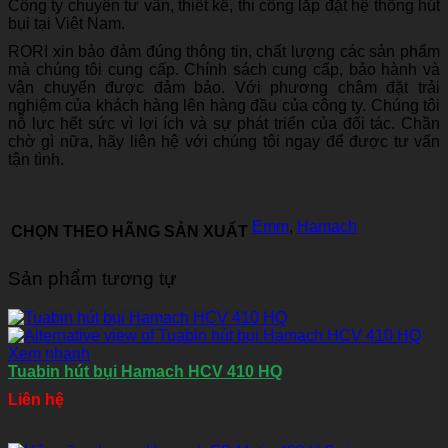
Công ty chuyên tư vấn, thiết kế, thi công lắp đặt hệ thống hút
bụi tại Việt Nam.
RORI xin bảo đảm đúng thông tin, chất lượng các sản phẩm
mà chúng tôi cung cấp. Chính sách cung cấp, bảo hành và
vận chuyển được đảm bảo. Với phương châm đặt trải
nghiệm của khách hàng lên hàng đầu của công ty. Chúng tôi
nỗ lực hết sức vì lợi ích và sự phát triển của đối tác. Chần
chờ gì nữa, hãy liên hệ với chúng tôi ngay để được tư vấn
tận tình.
Emm
,
Hamach
CHỌN THEO HÃNG SẢN XUẤT
Sản phẩm tương tự
Xem nhanh
Tuabin hút bụi Hamach HCV 410 HQ
Liên hệ