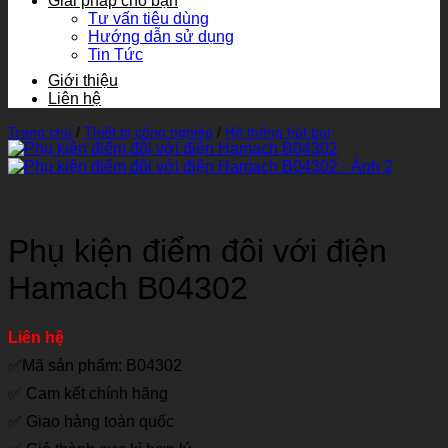
Giải pháp cho bạn
Tư vấn tiêu dùng
Hướng dẫn sử dụng
Tin Tức
Giới thiệu
Liên hệ
Trang chủ
/
Thiết bị công nghiệp
/
Hệ thống hút bụi
Phụ kiện điểm đôi với điện
Hamach B04302
Liên hệ
✅Mã sản phẩm: B04302
✅ Cam kết chính hãng
✅ Giao hàng toàn quốc