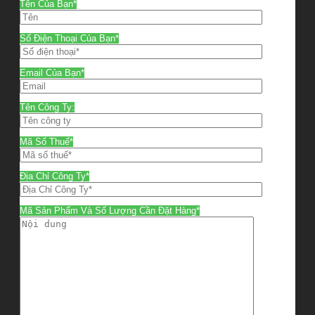
Tên Của Bạn*
Số Điện Thoại Của Bạn*
Email Của Bạn*
Tên Công Ty:
Mã Số Thuế*
Địa Chỉ Công Ty*
Mã Sản Phẩm Và Số Lượng Cần Đặt Hàng*