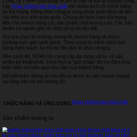
Công Ty TNHH Giải pháp RORI tự hào là đại lý chuyên cung
cấp
Khay chống tràn hóa chất
với nhiều kích cỡ chính hãng
tại Đà Nẵng. Đồng thời, công ty cũng phân phối rộng rãi đến
các khu vực trên toàn quốc. Chúng tôi luôn cam kết mang
đến cho khách hàng các sản phẩm chất lượng cao. Các sản
phẩm có nguồn gốc rõ ràng và uy tín lâu dài.
Khi lựa chọn tin tưởng chúng tôi, khách hàng sẽ được
hưởng mức giá cạnh tranh. Theo cùng là chính sách bán
hàng minh bạch, sự hỗ trợ tận tâm từ phía công ty.
Bên cạnh đó, RORI còn cung cấp đa dạng vật tư và sản
phẩm kỹ thuật khác. Hứa hẹn là “giải pháp” tối ưu đám ứng
toàn diện và hiệu quả nhu cầu của khách hàng.
Để biết thêm thông tin chi tiết và được tư vấn nhanh chóng
vui lòng liên hệ với chúng tôi.
Khay chống tràn hóa chất
CHỨC NĂNG VÀ ỨNG DỤNG
Sản phẩm tương tự