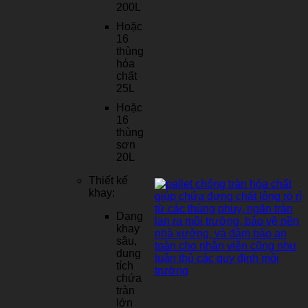
200L
Hoặc
16
thùng
hóa
chất
25L
Hoặc
16
thùng
sơn
20L
Thiết kế
khay:
Dạng
khay
sâu,
dung
tích
chứa
tràn
lớn