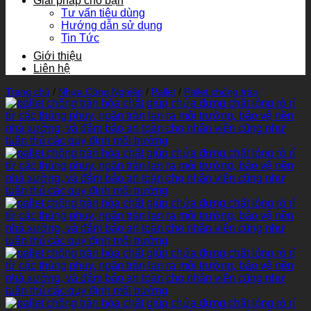
Giải pháp cho bạn
Tư vấn tiêu dùng
Hướng dẫn sử dụng
Tin Tức
Giới thiệu
Liên hệ
Trang chủ
/
Nhựa Công Nghiệp
/
Pallet
/
Pallet chống tràn