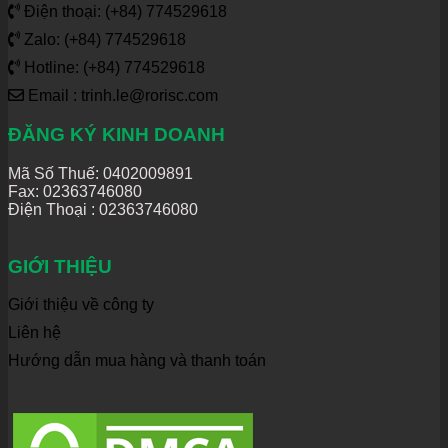
Điện thoại: (+84) 774529618
Zalo: (+84) 774529618
Hotline: (+84) 774529618
Email : trinh.le@rorisc.com
ĐĂNG KÝ KINH DOANH
Mã Số Thuế: 0402009891
Fax: 02363746080
Điện Thoại :
02363746080
GIỚI THIỆU
Giới thiệu về công ty
Liên hệ
Hướng dẫn mua hàng và thanh toán