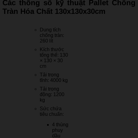
Các thông số kỹ thuật Pallet Chống
Tràn Hóa Chất 130x130x30cm
Dung tích
chống tràn:
260 lít
Kích thước
tổng thể: 130
× 130 × 30
cm
Tải trọng
tĩnh: 4000 kg
Tải trọng
động: 1200
kg
Sức chứa
tiêu chuẩn:
4 thùng
phuy
dầu