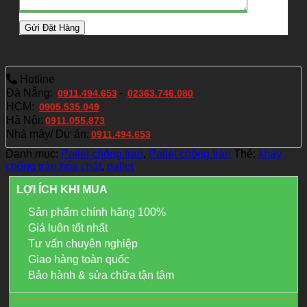
Hotline
Đà Nẵng:
-
0911.494.653
02363.746.080
HCM:
0905.535.049
Hà Nội:
0911.055.873
Nhà máy/ Dự án:
0911.494.653
Danh mục:
Pallet chống tràn
,
Pallet chống tràn
Thẻ:
khay
chống tràn hóa chất
,
pallet
LỢI ÍCH KHI MUA
Sản phẩm chính hãng 100%
Giá luôn tốt nhất
Tư vấn chuyên nghiệp
Giao hàng toàn quốc
Bảo hành & sửa chữa tận tâm