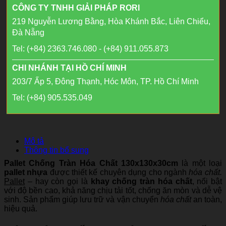
CÔNG TY TNHH GIẢI PHÁP RORI
219 Nguyễn Lương Bằng, Hòa Khánh Bắc, Liên Chiểu,
Đà Nẵng
Tel: (+84) 2363.746.080 - (+84) 911.055.873
CHI NHÁNH TẠI HỒ CHÍ MINH
203/7 Ấp 5, Đông Thạnh, Hóc Môn, TP. Hồ Chí Minh
Tel: (+84) 905.535.049
Mô tả
Thông tin bổ sung
Pallet Chống Tràn Hóa Chất 130x130x30cm
là một loại
pallet nhựa
được thiết kế chuyên dụng cho ngành
hóa chất.
Pallet
– hay còn gọi là
khay chống tràn hóa chất
, nổi bật
với độ bền cao, khả năng chịu tải tốt, chống ăn mòn và dễ vệ
sinh. Sản phẩm giúp lưu trữ và vận chuyển
hóa chất
an toàn,
hiệu quả.