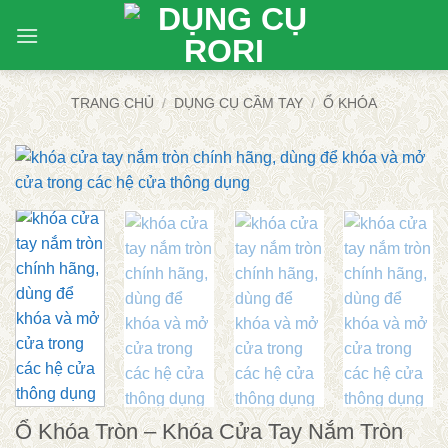
Bỏ
qua
nội
dung
TRANG CHỦ
/
DỤNG CỤ CẦM TAY
/
Ổ KHÓA
Ổ Khóa Tròn – Khóa Cửa Tay Nắm Tròn