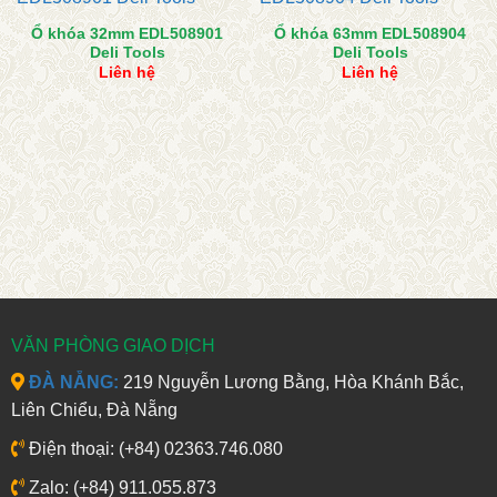
Ổ khóa 32mm EDL508901
Ổ khóa 63mm EDL508904
Deli Tools
Deli Tools
Liên hệ
Liên hệ
VĂN PHÒNG GIAO DỊCH
ĐÀ NẴNG:
219 Nguyễn Lương Bằng, Hòa Khánh Bắc,
Liên Chiểu, Đà Nẵng
Điện thoại: (+84) 02363.746.080
Zalo: (+84) 911.055.873