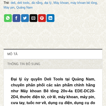
Thẻ:
deli
,
deli tools
,
đà nẵng
,
đại lý
,
Máy khoan
,
máy khoan bê tông
,
Máy pin
,
Quảng Nam
MÔ TẢ
THÔNG TIN BỔ SUNG
Đại lý ủy quyền Deli Tools tại Quảng Nam,
chuyên phân phối các sản phẩm chính hãng
như Máy khoan Bê tông 20v-4a EDE-DC20-
2D4
, thước điện tử, cờ lê, máy khoan, máy pin,
cưa tay, tuốc nơ vít, dụng cụ điện, dụng cụ đo