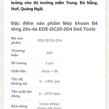
lường cho thị trường miền Trung, Đà Nẵng,
Huế, Quảng Ngãi.
Đặc điểm sản phẩm Máy khoan Bê
tông 20v-4a EDE-DC20-2D4 Deli Tools
Mã sản
EDE-DC20-2D4
phẩm
Thương
Deli
hiệu
Số lượng
1 pcs
Chất liệu
nhựa + sắt
Tốc độ
0 – 1350 rpm
không tải
Tần suất tác
0 – 4750 bpm
động
13mm (thép),
Khả năng
22mm (bê tông),