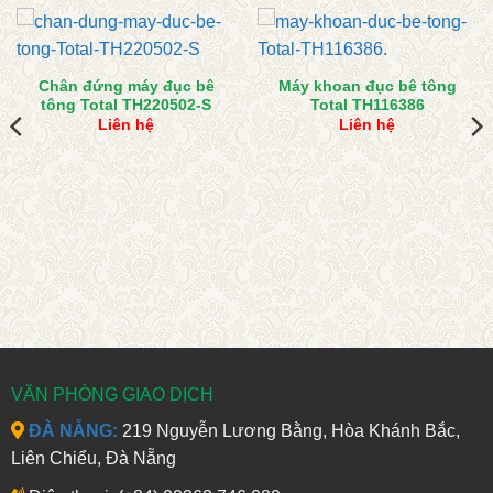
Chân đứng máy đục bê
Máy khoan đục bê tông
tông Total TH220502-S
Total TH116386
Liên hệ
Liên hệ
VĂN PHÒNG GIAO DỊCH
ĐÀ NẴNG:
219 Nguyễn Lương Bằng, Hòa Khánh Bắc,
Liên Chiểu, Đà Nẵng