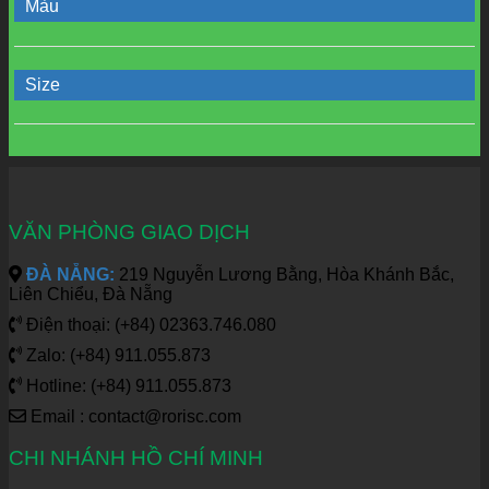
Màu
Size
VĂN PHÒNG GIAO DỊCH
ĐÀ NẴNG:
219 Nguyễn Lương Bằng, Hòa Khánh Bắc,
Liên Chiểu, Đà Nẵng
Điện thoại: (+84) 02363.746.080
Zalo: (+84) 911.055.873
Hotline: (+84) 911.055.873
Email : contact@rorisc.com
CHI NHÁNH HỒ CHÍ MINH