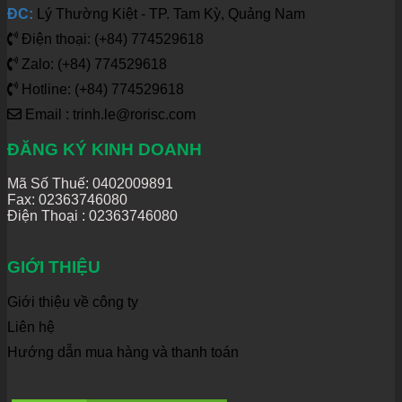
ĐC:
Lý Thường Kiệt - TP. Tam Kỳ, Quảng Nam
Điện thoại: (+84) 774529618
Zalo: (+84) 774529618
Hotline: (+84) 774529618
Email : trinh.le@rorisc.com
ĐĂNG KÝ KINH DOANH
Mã Số Thuế: 0402009891
Fax: 02363746080
Điện Thoại :
02363746080
GIỚI THIỆU
Giới thiệu về công ty
Liên hệ
Hướng dẫn mua hàng và thanh toán