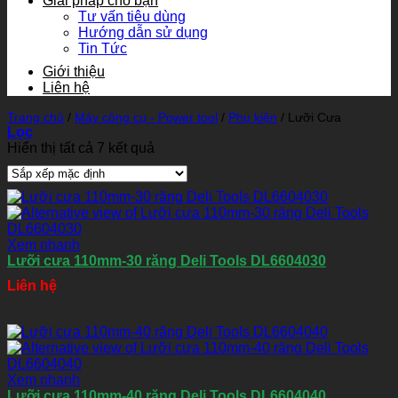
Giải pháp cho bạn
Tư vấn tiêu dùng
Hướng dẫn sử dụng
Tin Tức
Giới thiệu
Liên hệ
Trang chủ
/
Máy công cụ - Power tool
/
Phụ kiện
/
Lưỡi Cưa
Lọc
Hiển thị tất cả 7 kết quả
Xem nhanh
Lưỡi cưa 110mm-30 răng Deli Tools DL6604030
Liên hệ
Xem nhanh
Lưỡi cưa 110mm-40 răng Deli Tools DL6604040