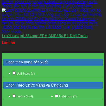
Xem nhanh
Lưỡi cưa gỗ 254mm EDH-MJP254-E1 Deli Tools
Liên hệ
Chọn theo hãng sản xuất
Deli Tools
(7)
Chọn Theo Chức Năng và Ứng dụng
Lưỡi cắt
(6)
Lưỡi cưa
(7)