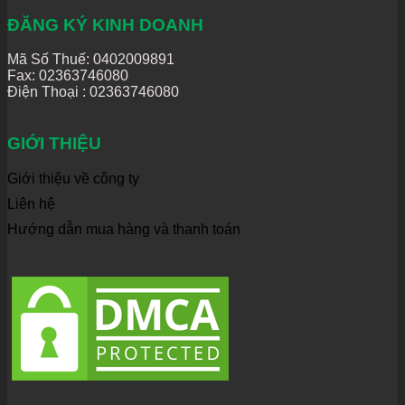
ĐĂNG KÝ KINH DOANH
Mã Số Thuế: 0402009891
Fax: 02363746080
Điện Thoại :
02363746080
GIỚI THIỆU
Giới thiệu về công ty
Liên hệ
Hướng dẫn mua hàng và thanh toán