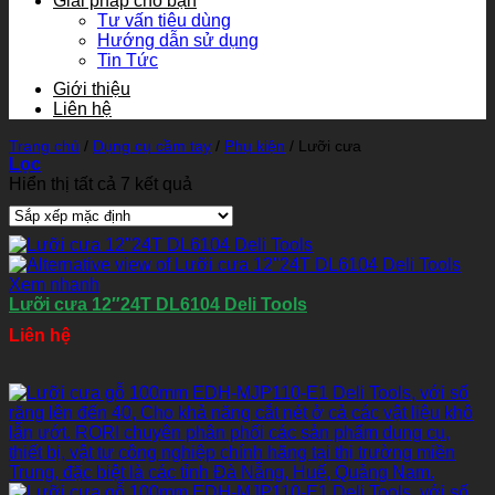
Giải pháp cho bạn
Tư vấn tiêu dùng
Hướng dẫn sử dụng
Tin Tức
Giới thiệu
Liên hệ
Trang chủ
/
Dụng cụ cầm tay
/
Phụ kiện
/
Lưỡi cưa
Lọc
Hiển thị tất cả 7 kết quả
Xem nhanh
Lưỡi cưa 12″24T DL6104 Deli Tools
Liên hệ