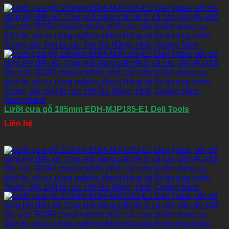
Xem nhanh
Lưỡi cưa gỗ 185mm EDH-MJP185-E1 Deli Tools
Liên hệ