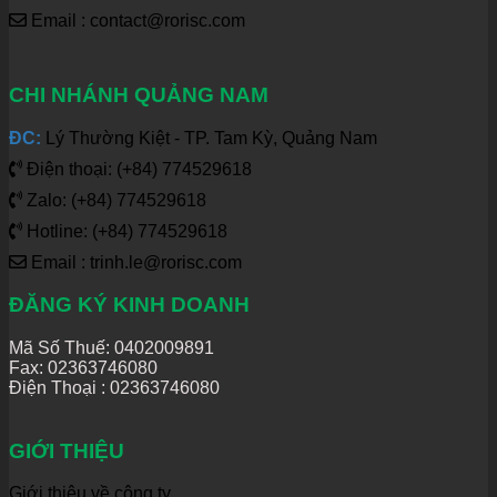
Email : contact@rorisc.com
CHI NHÁNH QUẢNG NAM
ĐC:
Lý Thường Kiệt - TP. Tam Kỳ, Quảng Nam
Điện thoại: (+84) 774529618
Zalo: (+84) 774529618
Hotline: (+84) 774529618
Email : trinh.le@rorisc.com
ĐĂNG KÝ KINH DOANH
Mã Số Thuế: 0402009891
Fax: 02363746080
Điện Thoại :
02363746080
GIỚI THIỆU
Giới thiệu về công ty