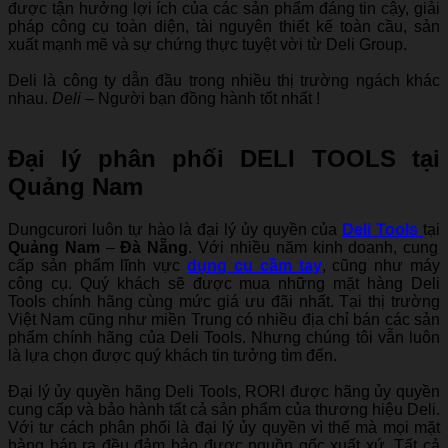
được tận hưởng lợi ích của các sản phẩm đáng tin cậy, giải
pháp công cụ toàn diện, tài nguyên thiết kế toàn cầu, sản
xuất mạnh mẽ và sự chứng thực tuyệt vời từ Deli Group.
Deli là công ty dẫn đầu trong nhiều thị trường ngách khác
nhau.
Deli
– Người bạn đồng hành tốt nhất !
Đại lý phân phối DELI TOOLS tại
Quảng Nam
Dungcurori luôn tự hào là đại lý ủy quyền của
Deli Tools
tại
Quảng Nam
–
Đà Nẵng
. Với nhiều năm kinh doanh, cung
cấp sản phẩm lĩnh vực
dụng cụ cầm tay
, cũng như máy
công cụ. Quý khách sẽ được mua những mặt hàng Deli
Tools chính hãng cùng mức giá ưu đãi nhất. Tại thị trường
Việt Nam cũng như miền Trung có nhiều địa chỉ bán các sản
phẩm chính hãng của Deli Tools. Nhưng chúng tôi vẫn luôn
là lựa chọn được quý khách tin tưởng tìm đến.
Đại lý ủy quyền hãng Deli Tools, RORI được hãng ủy quyền
cung cấp và bảo hành tất cả sản phẩm của thương hiệu Deli.
Với tư cách phân phối là đại lý ủy quyền vì thế mà mọi mặt
hàng bán ra đều đảm bảo được nguồn gốc xuất xứ. Tất cả