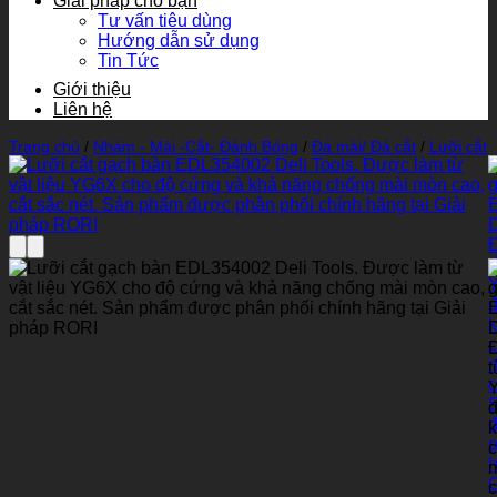
Giải pháp cho bạn
Tư vấn tiêu dùng
Hướng dẫn sử dụng
Tin Tức
Giới thiệu
Liên hệ
Trang chủ
/
Nhám - Mài -Cắt- Đánh Bóng
/
Đá mài/ Đá cắt
/
Lưỡi cắt