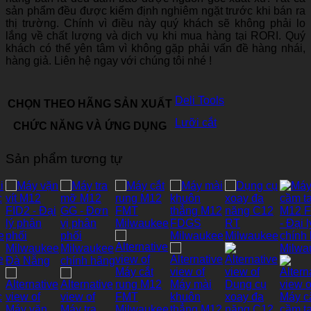
sản phẩm đều được kiểm định nghiêm ngặt trước khi bán ra
thị trường. Chính vì điều này quý khách sẽ không phải lo
lắng về chất lượng và dịch vụ khi mua hàng tại RORI. Quý
khách có thể yên tâm vì không gặp phải vấn đề hàng nhái,
hàng giả. Liên hệ ngay với chúng tôi nhé !
Deli Tools
CHỌN THEO HÃNG SẢN XUẤT
Lưỡi cắt
CHỨC NĂNG VÀ ỨNG DỤNG
Sản phẩm tương tự