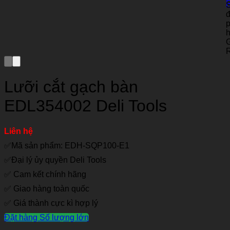
Lưỡi cắt gạch bàn
EDL354002 Deli Tools
Liên hệ
✅Mã sản phẩm: EDH-SQP100-E1
✅Đại lý ủy quyền Deli Tools
✅ Cam kết chính hãng
✅ Giao hàng toàn quốc
✅ Giá thành cực kì hợp lý
Đặt hàng Số lượng lớn