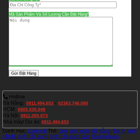
Mã Sản Phẩm Và Số Lượng Cần Đặt Hàng*
Hotline
Đà Nẵng:
-
0911.494.653
02363.746.080
HCM:
0905.535.049
Hà Nội:
0911.055.873
Nhà máy/ Dự án:
0911.494.653
Danh mục:
Lưỡi cắt
Thẻ:
deli
,
deli tools
,
đà nẵng
,
đại lý
,
lưỡi
cắt đá
,
lưỡi cắt gạch
,
lưỡi cắt gạch bàn
,
Quảng Nam