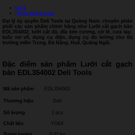
Mô tả
Thông tin bổ sung
Đại lý ủy quyền Deli Tools tại Quảng Nam, chuyên phân
phối các sản phẩm chính hãng như Lưỡi cắt gạch bàn
EDL354002
, lưỡi cắt đá, đĩa kim cương, cờ lê, cưa tay,
tuốc nơ vít, dụng cụ điện, dụng cụ đo lường cho thị
trường miền Trung, Đà Nẵng, Huế, Quảng Ngãi.
Đặc điểm sản phẩm Lưỡi cắt gạch
bàn EDL354002 Deli Tools
Mã sản phẩm
EDL354002
Thương hiệu
Deli
Số lượng
1 pcs
Chất liệu
YG6X
Trọng lượng
0.02 kg