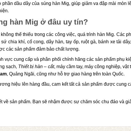
 phần dầu dây của súng hàn Mig, giúp giảm va đập mài mòn lê
iện.
ng hàn Mig ở đâu uy tín?
à không thể thiếu trong các công việc, quá trình hàn Mig. Các 
 sứ chia khí, cổ cong, dây hàn, tay ốp, ruột gà, bánh xe tải d
được các sản phẩm đảm bảo chất lượng.
lĩnh vực cung cấp và phân phối chính hãng các sản phẩm phụ kiệ
òng sạch,
Thiết bị hàn – cắt
, máy cầm tay, máy công nghiệp, vật 
Nam
, Quảng Ngãi, cũng như hỗ trợ giao hàng trên toàn Quốc.
ương hiệu lên hàng đầu, cam kết tất cả sản phẩm được cung c
i tiết về sản phẩm. Bạn sẽ nhậm được sự chăm sóc chu đáo và g