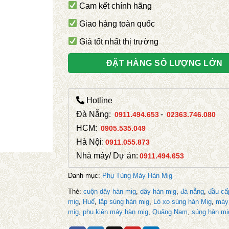
Cam kết chính hãng
Giao hàng toàn quốc
Giá tốt nhất thị trường
ĐẶT HÀNG SỐ LƯỢNG LỚN
Hotline
Đà Nẵng:
-
0911.494.653
02363.746.080
HCM:
0905.535.049
Hà Nội:
0911.055.873
Nhà máy/ Dự án:
0911.494.653
Danh mục:
Phụ Tùng Máy Hàn Mig
Thẻ:
cuộn dây hàn mig
,
dây hàn mig
,
đà nẵng
,
đầu cấ
mig
,
Huế
,
lắp súng hàn mig
,
Lò xo súng hàn Mig
,
máy
mig
,
phụ kiện máy hàn mig
,
Quảng Nam
,
súng hàn mi