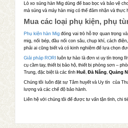
Lò xo súng hàn Mig dùng để bao bọc và bảo vệ cho
mà súng và máy hàn mig có thể đảm nhận và thực h
Mua các loại phụ kiện, phụ tù
Phụ kiện hàn Mig
đóng vai trò hỗ trợ quan trọng v
mig, nối bép, đầu nối con sâu, chụp khí, cách điện,
phải ai cũng biết và có kinh nghiệm để lựa chọn 
Giải pháp RORI
luôn tự hào là đơn vị uy tín trong 
cụ cầm tay, thiết bị bảo hộ, thiết bị phòng sơn – ph
Trung, đặc biệt là các tỉnh
Huế
,
Đà Nẵng
,
Quảng 
Chúng tôi luôn đặt sự Tâm huyết và Uy tín của Th
lượng và các chế độ bảo hành.
Liên hệ với chúng tôi để được tư vấn tận tình, ch