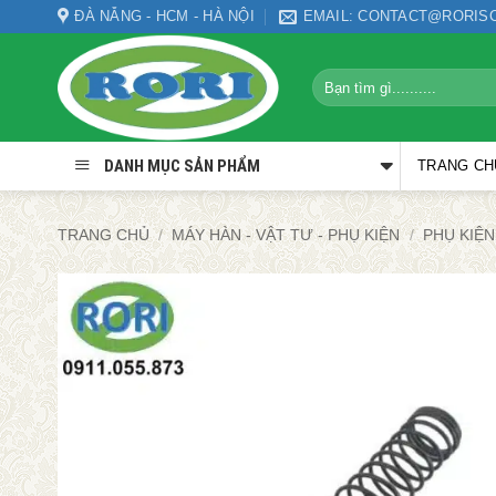
Bỏ
ĐÀ NẴNG - HCM - HÀ NỘI
EMAIL: CONTACT@RORIS
qua
nội
Tìm
dung
kiếm:
DANH MỤC SẢN PHẨM
TRANG CH
TRANG CHỦ
/
MÁY HÀN - VẬT TƯ - PHỤ KIỆN
/
PHỤ KIỆN