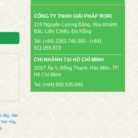
CÔNG TY TNHH GIẢI PHÁP RORI
219 Nguyễn Lương Bằng, Hòa Khánh
Bắc, Liên Chiểu, Đà Nẵng
Tel: (+84) 2363.746.080 - (+84)
911.055.873
CHI NHÁNH TẠI HỒ CHÍ MINH
203/7 Ấp 5, Đông Thạnh, Hóc Môn, TP.
Hồ Chí Minh
Tel: (+84) 905.535.049
p dây
,
hàn
 hàn mig
,
g