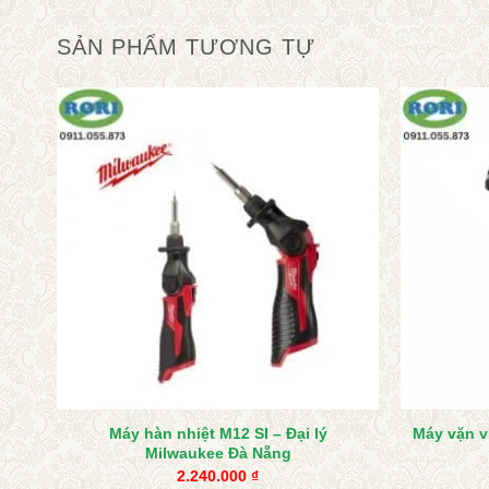
SẢN PHẨM TƯƠNG TỰ
Máy hàn nhiệt M12 SI – Đại lý
Máy vặn ví
kee
Milwaukee Đà Nẵng
2.240.000
₫