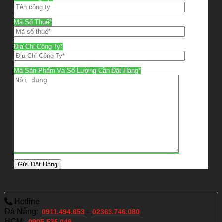
Mã Số Thuế*
Địa Chỉ Công Ty*
Mã Sản Phẩm Và Số Lượng Cần Đặt Hàng*
Hotline
Đà Nẵng:
-
0911.494.653
02363.746.080
HCM:
0905.535.049