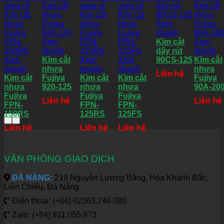
Xem
nhanh
Xem
Kìm cắt
Xem
nhanh
dây rút
nhanh
Xem
Kìm cắt
Xem
Xem
90CS-125
Kìm cắt
nhanh
nhựa
nhanh
nhanh
nhựa
Liên hệ
Kìm cắt
Fujiya
Kìm cắt
Kìm cắt
Fujiya
nhựa
920-125
nhựa
nhựa
90A-20
Fujiya
Fujiya
Fujiya
Liên hệ
Liên hệ
FPN-
FPN-
FPN-
150RS
125RS
125FS
Liên hệ
Liên hệ
Liên hệ
VĂN PHÒNG GIAO DỊCH
ĐÀ NẴNG:
219 Nguyễn Lương Bằng, Hòa Khánh Bắc,
Liên Chiểu, Đà Nẵng
Điện thoại: (+84) 02363.746.080
Zalo: (+84) 911.055.873