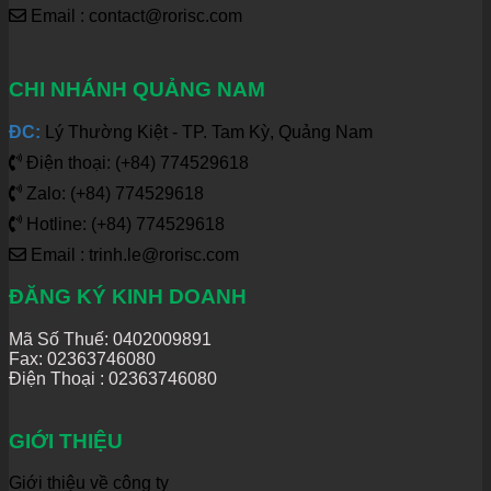
Email : contact@rorisc.com
CHI NHÁNH QUẢNG NAM
ĐC:
Lý Thường Kiệt - TP. Tam Kỳ, Quảng Nam
Điện thoại: (+84) 774529618
Zalo: (+84) 774529618
Hotline: (+84) 774529618
Email : trinh.le@rorisc.com
ĐĂNG KÝ KINH DOANH
Mã Số Thuế: 0402009891
Fax: 02363746080
Điện Thoại :
02363746080
GIỚI THIỆU
Giới thiệu về công ty