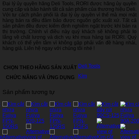
Đại lý ủy quyền hãng Deli Tools, RORI được hãng ủy quyền
cung cấp và bảo hành tất cả sản phẩm của thương hiệu Deli.
Với tư cách phân phối là đại lý ủy quyền vì thế mà mọi mặt
hàng bán ra đều đảm bảo được nguồn gốc xuất xứ. Tất cả
sản phẩm đều được kiểm định nghiêm ngặt trước khi bán ra
thị trường. Chính vì điều này quý khách sẽ không phải lo
lắng về chất lượng và dịch vụ khi mua hàng tại RORI. Quý
khách có thể yên tâm vì không gặp phải vấn đề hàng nhái,
hàng giả. Liên hệ ngay với chúng tôi nhé !
Deli Tools
CHỌN THEO HÃNG SẢN XUẤT
Kìm
CHỨC NĂNG VÀ ỨNG DỤNG
Sản phẩm tương tự