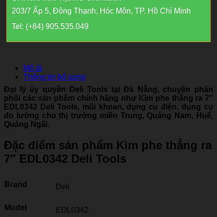
203/7 Ấp 5, Đông Thạnh, Hóc Môn, TP. Hồ Chí Minh
Tel: (+84) 905.535.049
Mô tả
Thông tin bổ sung
Đại lý ủy quyền Deli Tools tại Đà Nẵng, chuyên phân
phối các sản phẩm chính hãng như Kìm phe thẳng ra 7″
EDL0342 Deli Tools, mũi khoan, dụng cụ điện, dụng cụ
đo lường cho thị trường miền Trung, Quảng Nam, Huế,
Quảng Ngãi.
Đặc điểm sản phẩm Kìm phe thẳng ra
7″ EDL0342 Deli Tools
Brand
Deli
Model
EDL0342