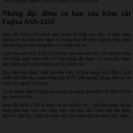
– Kích thước hộp(H x W x D mm):170×73×15mm
Những đặc điểm cơ bản của Kềm cắt
Fujiya ASN-125S
Kìm cắt ASN-125S
được tinh luyện từ thép cao cấp, có khả năng
chống rét rỉ, mài mòn ngay cả trong thời tiết khắc nghiệt. Đặc biệt,
kìm không bị biến dạng khi có va đập xảy ra.
Lưỡi
kìm cắt nhật ASN-125S
được mài dũa sắc bén với sự phát triển
của công nghệ mài lưỡi. Có khả năng cắt được các loại dây thép,
dây đồng một cách nhanh gọn và chính xác.
Tay cầm kìm được thiết kế vừa vặn, có khả năng cách điện, cách
nhiệt nhờ lớp bọc nhựa tổng hợp PVC bên ngoài. Mang đến sự an
toàn cho người sử dụng.
Lò xo được thiết kế giữa hai gọng kìm giúp quá trình cắt diễn ra liên
tục, trơn tru hơn.
Kìm cắt ASN-125S là dụng cụ hỗ trợ đắc lực , với khả năng cắt đa
dang phù hợp cho các công việc chế tạo, sửa chữa, lắp đăt điện,
điện tử, thiết bị…nhất là công việc liên quan đến hệ thống dây điện.