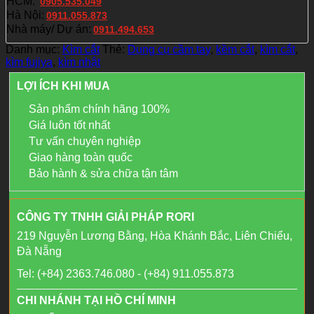
HCM:
0905.535.049
Hà Nội:
0911.055.873
Nhà máy/ Dự án:
0911.494.653
Danh mục:
Kìm cắt
Thẻ:
Dụng cụ cầm tay
,
kềm cắt
,
kìm cắt
,
kìm fujiya
,
kìm nhật
LỢI ÍCH KHI MUA
Sản phẩm chính hãng 100%
Giá luôn tốt nhất
Tư vấn chuyên nghiệp
Giao hàng toàn quốc
Bảo hành & sửa chữa tận tâm
CÔNG TY TNHH GIẢI PHÁP RORI
219 Nguyễn Lương Bằng, Hòa Khánh Bắc, Liên Chiểu,
Đà Nẵng
Tel: (+84) 2363.746.080 - (+84) 911.055.873
CHI NHÁNH TẠI HỒ CHÍ MINH