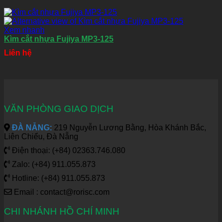
Xem nhanh
Kìm cắt nhựa Fujiya MP3-125
Liên hệ
VĂN PHÒNG GIAO DỊCH
ĐÀ NẴNG:
219 Nguyễn Lương Bằng, Hòa Khánh Bắc,
Liên Chiểu, Đà Nẵng
Điện thoại: (+84) 02363.746.080
Zalo: (+84) 911.055.873
Hotline: (+84) 911.055.873
Email : contact@rorisc.com
CHI NHÁNH HỒ CHÍ MINH