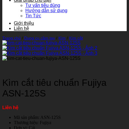
Giải pháp cho bạn
Tư vấn tiêu dùng
Hướng dẫn sử dụng
Tin Tức
Giới thiệu
Liên hệ
Trang chủ
/
Dụng cụ cầm tay
/
Kìm
/
Kìm cắt
Kìm cắt tiêu chuẩn Fujiya
ASN-125S
Liên hệ
Mã sản phẩm: ASN-125S
Thương hiệu: Fujiya
Đơn vị: Cái