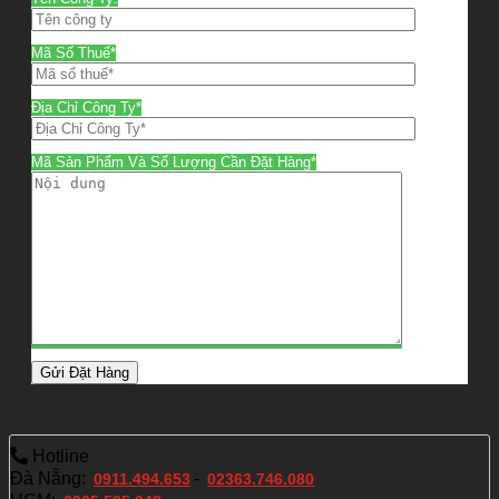
Mã Số Thuế*
Địa Chỉ Công Ty*
Mã Sản Phẩm Và Số Lượng Cần Đặt Hàng*
Hotline
Đà Nẵng:
-
0911.494.653
02363.746.080