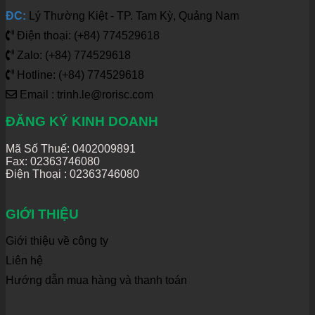
ĐC:
Lý Thường Kiệt - TP. Tam Kỳ, Quảng Nam
Điện thoại: (+84) 774529618
Zalo: (+84) 774529618
Hotline: (+84) 774529618
Email : trinh.le@rorisc.com
ĐĂNG KÝ KINH DOANH
Mã Số Thuế: 0402009891
Fax: 02363746080
Điện Thoại :
02363746080
GIỚI THIỆU
Giới thiệu về công ty
Liên hệ
Hướng dẫn mua hàng và thanh toán