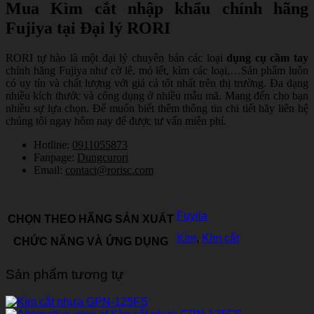
Mua Kìm cắt nhập khẩu chính hãng
Fujiya tại Đại lý RORI
RORI tự hào là một đại lý chuyên bán các loại
dụng cụ cầm tay
chính hãng Fujiya như cờ lê, mỏ lết, kìm các loại,…Sản phẩm luôn
có uy tín và chất lượng với giá cả tốt nhất trên thị trường. Đa dạng
nhiều kích thước và công dụng ở nhiều mẫu mã. Mang đến cho bạn
nhiều sự lựa chọn. Để muốn biết thêm thông tin chi tiết hãy liên hệ
chúng tôi ngay hôm nay để được tư vấn miễn phí.
Hotline:
0911055873
Fanpage:
Dungcurori
Email:
contact@rorisc.com
Fuyija
CHỌN THEO HÃNG SẢN XUẤT
Kìm
,
Kìm cắt
CHỨC NĂNG VÀ ỨNG DỤNG
Sản phẩm tương tự