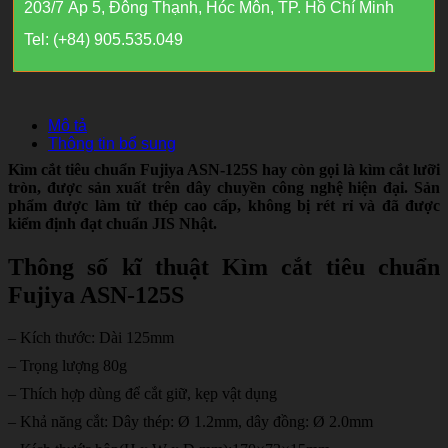
203/7 Ấp 5, Đông Thạnh, Hóc Môn, TP. Hồ Chí Minh
Tel: (+84) 905.535.049
Mô tả
Thông tin bổ sung
Kìm cắt tiêu chuẩn Fujiya ASN-125S hay còn gọi là kìm cắt lưỡi
tròn, được sản xuất trên dây chuyền công nghệ hiện đại. Sản
phẩm được làm từ thép cao cấp, không bị rét rỉ và đã được
kiểm định đạt chuẩn JIS Nhật.
Thông số kĩ thuật Kìm cắt tiêu chuẩn
Fujiya ASN-125S
– Kích thước: Dài 125mm
– Trọng lượng 80g
– Thích hợp dùng để cắt giữ, kẹp vật dụng
– Khả năng cắt: Dây thép: Ø 1.2mm, dây đồng: Ø 2.0mm