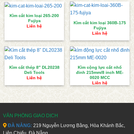
Kìm cắt kim loại 265-200
Fujiya
Kìm cắt kim loại 360B-175
Liên hệ
Fujiya
Liên hệ
Kìm cắt thép 8″ DL20238
Kìm cộng lực cắt nhổ
Deli Tools
đinh 215mm/8 inch ME-
0020 MCC
Liên hệ
Liên hệ
VĂN PHÒNG GIAO DỊCH
ĐÀ NẴNG:
219 Nguyễn Lương Bằng, Hòa Khánh Bắc,
Liên Chiểu, Đà Nẵng