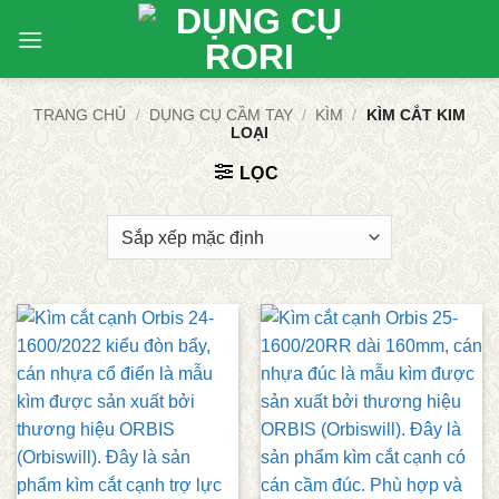
Bỏ
qua
nội
dung
TRANG CHỦ
/
DỤNG CỤ CẦM TAY
/
KÌM
/
KÌM CẮT KIM
LOẠI
LỌC