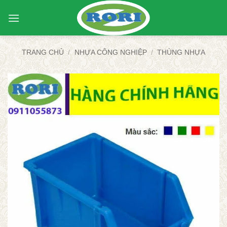
Bỏ
qua
nội
dung
TRANG CHỦ
/
NHỰA CÔNG NGHIỆP
/
THÙNG NHỰA