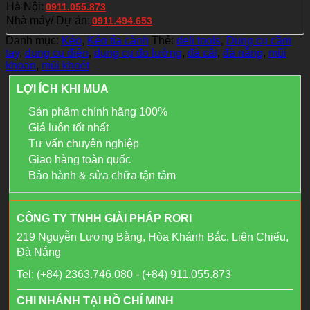
Hà Nội:
0911.055.873
Nhà máy/ Dự án:
0911.494.653
Danh mục:
Kéo
,
Kéo tỉa cành
Thẻ:
deli tools
,
Dụng cụ cầm
tay
,
dụng cụ điện
,
dụng cụ đo lường
,
đá cắt
,
đà nẵng
,
mũi
khoan
,
mũi khoét
LỢI ÍCH KHI MUA
Sản phẩm chính hãng 100%
Giá luôn tốt nhất
Tư vấn chuyên nghiệp
Giao hàng toàn quốc
Bảo hành & sửa chữa tận tâm
CÔNG TY TNHH GIẢI PHÁP RORI
219 Nguyễn Lương Bằng, Hòa Khánh Bắc, Liên Chiểu,
Đà Nẵng
Tel: (+84) 2363.746.080 - (+84) 911.055.873
CHI NHÁNH TẠI HỒ CHÍ MINH