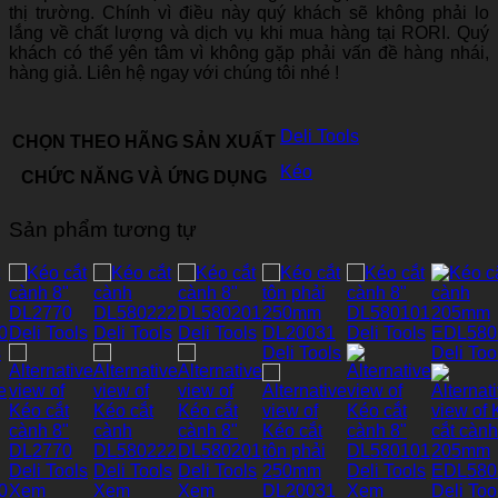
thị trường. Chính vì điều này quý khách sẽ không phải lo
lắng về chất lượng và dịch vụ khi mua hàng tại RORI. Quý
khách có thể yên tâm vì không gặp phải vấn đề hàng nhái,
hàng giả. Liên hệ ngay với chúng tôi nhé !
Deli Tools
CHỌN THEO HÃNG SẢN XUẤT
Kéo
CHỨC NĂNG VÀ ỨNG DỤNG
Sản phẩm tương tự
Xem
Xem
Xem
Xem