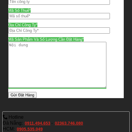
Mã Số Thuế*
Địa Chỉ Công Ty*
Mã Sản Phẩm Và Số Lượng Cần Đặt Hàng*
Hotline
Đà Nẵng:
-
0911.494.653
02363.746.080
HCM:
0905.535.049