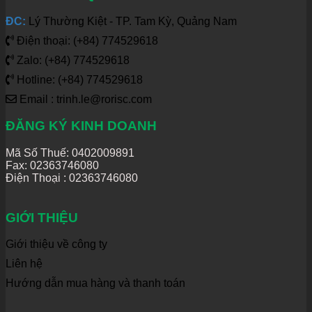
ĐC:
Lý Thường Kiệt - TP. Tam Kỳ, Quảng Nam
Điện thoại: (+84) 774529618
Zalo: (+84) 774529618
Hotline: (+84) 774529618
Email : trinh.le@rorisc.com
ĐĂNG KÝ KINH DOANH
Mã Số Thuế: 0402009891
Fax: 02363746080
Điện Thoại :
02363746080
GIỚI THIỆU
Giới thiệu về công ty
Liên hệ
Hướng dẫn mua hàng và thanh toán