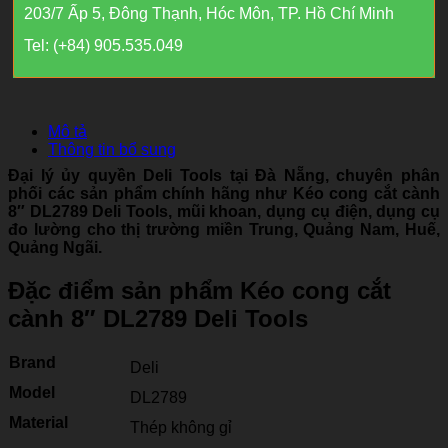
203/7 Ấp 5, Đông Thạnh, Hóc Môn, TP. Hồ Chí Minh
Tel: (+84) 905.535.049
Mô tả
Thông tin bổ sung
Đại lý ủy quyền Deli Tools tại Đà Nẵng, chuyên phân
phối các sản phẩm chính hãng như Kéo cong cắt cành
8″ DL2789 Deli Tools, mũi khoan, dụng cụ điện, dụng cụ
đo lường cho thị trường miền Trung, Quảng Nam, Huế,
Quảng Ngãi.
Đặc điểm sản phẩm Kéo cong cắt
cành 8″ DL2789 Deli Tools
Brand
Deli
Model
DL2789
Material
Thép không gỉ