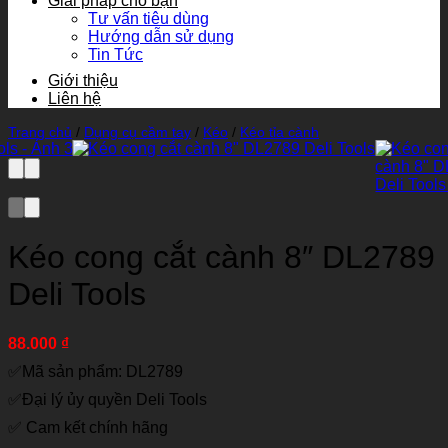
Giải pháp cho bạn
Tư vấn tiêu dùng
Hướng dẫn sử dụng
Tin Tức
Giới thiệu
Liên hệ
Trang chủ
/
Dụng cụ cầm tay
/
Kéo
/
Kéo tỉa cành
Kéo cong cắt cành 8″ DL2789
Deli Tools
88.000
₫
✅Mã sản phẩm: DL2789
✅Đại lý ủy quyền Deli Tools
✅ Cam kết chính hãng