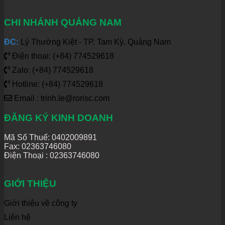
CHI NHÁNH QUẢNG NAM
ĐC:
Lý Thường Kiệt - TP. Tam Kỳ, Quảng Nam
Điện thoại: (+84) 774529618
Zalo: (+84) 774529618
Hotline: (+84) 774529618
Email : trinh.le@rorisc.com
ĐĂNG KÝ KINH DOANH
Mã Số Thuế: 0402009891
Fax: 02363746080
Điện Thoại :
02363746080
GIỚI THIỆU
Giới thiệu về công ty
Liên hệ