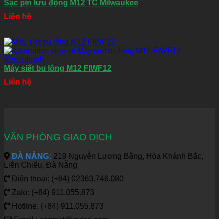
Sạc pin lưu động M12 TC Milwaukee
Liên hệ
Xem nhanh
Máy siết bu lông M12 FIWF12
Liên hệ
VĂN PHÒNG GIAO DỊCH
ĐÀ NẴNG:
219 Nguyễn Lương Bằng, Hòa Khánh Bắc,
Liên Chiểu, Đà Nẵng
Điện thoại: (+84) 02363.746.080
Zalo: (+84) 911.055.873
Hotline: (+84) 911.055.873