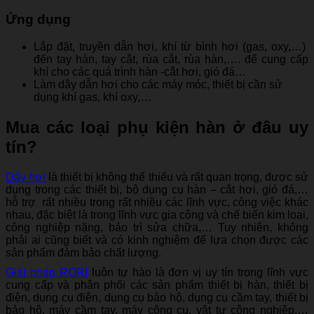
Ứng dụng
Lắp đặt, truyền dẫn hơi, khí từ bình hơi (gas, oxy,…)
đến tay hàn, tay cắt, rùa cắt, rùa hàn,…. để cung cấp
khí cho các quá trình hàn -cắt hơi, gió đá…
Làm dây dẫn hơi cho các máy móc, thiết bị cần sử
dụng khí gas, khí oxy,…
Mua các loại phụ kiện hàn ở đâu uy
tín?
Dây hơi
là thiết bị không thể thiếu và rất quan trọng, được sử
dụng trong các thiết bị, bộ dụng cụ hàn – cắt hơi, gió đá,…
hỗ trợ rất nhiều trong rất nhiều các lĩnh vực, công việc khác
nhau, đặc biệt là trong lĩnh vực gia công và chế biến kim loại,
công nghiệp nặng, bảo trì sửa chữa,… Tuy nhiên, không
phải ai cũng biết và có kinh nghiệm để lựa chọn được các
sản phẩm đảm bảo chất lượng.
Giải pháp RORI
luôn tự hào là đơn vị uy tín trong lĩnh vực
cung cấp và phân phối các sản phẩm thiết bị hàn, thiết bị
điện, dụng cụ điện, dụng cụ bảo hộ, dụng cụ cầm tay, thiết bị
bảo hộ, máy cầm tay, máy công cụ, vật tư công nghiệp,…