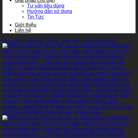
Giải pháp cho bạn
Tư vấn tiêu dùng
Hướng dẫn sử dụng
Tin Tức
Giới thiệu
Liên hệ
Trang chủ
/
Máy hàn - Vật tư - Phụ kiện
/
Ống dây hơi hàn