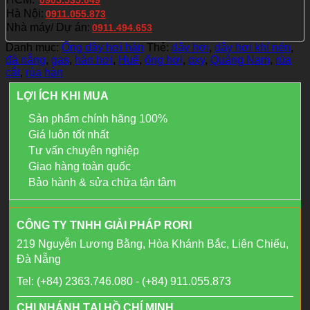
Hà Nội:
0911.055.873
Nhà máy/ Dự án:
0911.494.653
Danh mục:
Ống dây hơi hàn
Thẻ:
dây hơi
,
dây hơi khí nén
,
đà nẵng
,
gas
,
hàn hơi
,
Huế
,
ống hơi
,
oxy
,
Quảng Nam
,
rùa
cắt
,
rùa hàn
LỢI ÍCH KHI MUA
Sản phẩm chính hãng 100%
Giá luôn tốt nhất
Tư vấn chuyên nghiệp
Giao hàng toàn quốc
Bảo hành & sửa chữa tận tâm
CÔNG TY TNHH GIẢI PHÁP RORI
219 Nguyễn Lương Bằng, Hòa Khánh Bắc, Liên Chiểu,
Đà Nẵng
Tel: (+84) 2363.746.080 - (+84) 911.055.873
CHI NHÁNH TẠI HỒ CHÍ MINH