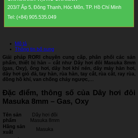
203/7 Ấp 5, Đông Thạnh, Hóc Môn, TP. Hồ Chí Minh
Tel: (+84) 905.535.049
Mô tả
Thông tin bổ sung
Giải pháp RORI chuyên cung cấp, phân phối các sản
phẩm, thiết bị hàn – cắt như Dây hơi đôi Masuka 8mm
(gas, Oxy), ống hơi, dây hơi khí nén, dây máy hàn hơi,
dây hơi gió đá, tay hàn, rùa hàn, tay cắt, rùa cắt, ray rùa,
đồng hồ khí, van chống cháy ngược,…
Đặc điểm, thông số của Dây hơi đôi
Masuka 8mm – Gas, Oxy
Tên sản
Dây hơi đôi
phẩm
Masuka 8mm
Hãng sản
Masuka
xuất