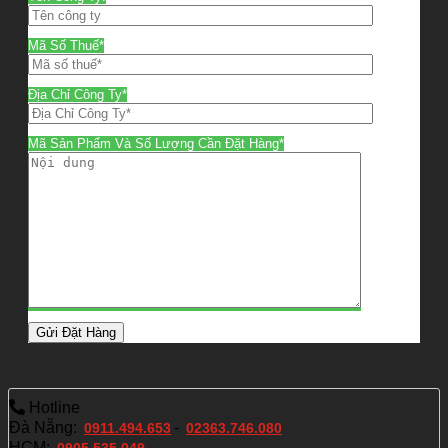
Mã Số Thuế*
Địa Chỉ Công Ty*
Mã Sản Phẩm Và Số Lượng Cần Đặt Hàng*
Hotline
Đà Nẵng:
-
0911.494.653
02363.746.080
HCM:
0905.535.049