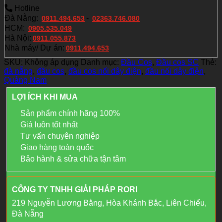
Hotline
Đà Nẵng:
-
0911.494.653
02363.746.080
HCM:
0905.535.049
Hà Nội:
0911.055.873
Nhà máy/ Dự án:
0911.494.653
SKU:
Không áp dụng
Danh mục:
Đầu Cos
,
Đầu cos SC
Thẻ:
đà nẵng
,
đầu cos
,
đầu cos nối dây điện
,
đầu nối dây điện
,
Quảng Nam
LỢI ÍCH KHI MUA
Sản phẩm chính hãng 100%
Giá luôn tốt nhất
Tư vấn chuyên nghiệp
Giao hàng toàn quốc
Bảo hành & sửa chữa tận tâm
CÔNG TY TNHH GIẢI PHÁP RORI
219 Nguyễn Lương Bằng, Hòa Khánh Bắc, Liên Chiểu,
Đà Nẵng