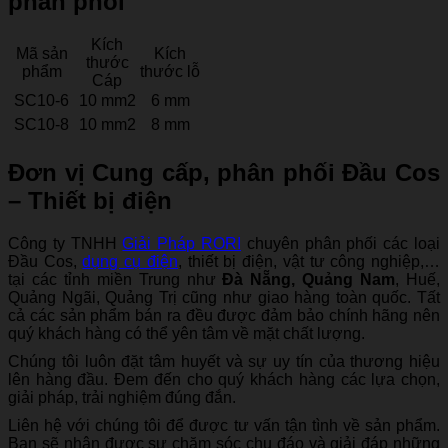
phân phối
Kích
Mã sản
Kích
thước
phẩm
thước lỗ
Cáp
SC10-6
10 mm2
6 mm
SC10-8
10 mm2
8 mm
Đơn vị Cung cấp, phân phối Đầu Cos
– Thiết bị điện
Công ty TNHH
Giải Pháp RORI
chuyên phân phối các loại
Đầu Cos,
dụng cụ điện
, thiết bị điện, vật tư công nghiệp,…
tại các tỉnh miền Trung như
Đà Nẵng,
Quảng Nam
, Huế,
Quảng Ngãi, Quảng Trị cũng như giao hàng toàn quốc. Tất
cả các sản phẩm bán ra đều được đảm bảo chính hãng nên
quý khách hàng có thể yên tâm về mặt chất lượng.
Chúng tôi luôn đặt tâm huyết và sự uy tín của thương hiệu
lên hàng đầu. Đem đến cho quý khách hàng các lựa chọn,
giải pháp, trải nghiệm đúng đắn.
Liên hệ với chúng tôi để được tư vấn tận tình về sản phẩm.
Bạn sẽ nhận được sự chăm sóc chu đáo và giải đáp những