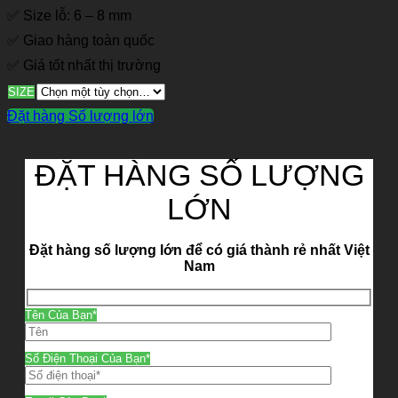
✅ Size lỗ: 6 – 8 mm
✅ Giao hàng toàn quốc
✅ Giá tốt nhất thị trường
SIZE
Đặt hàng Số lượng lớn
ĐẶT HÀNG SỐ LƯỢNG
LỚN
Đặt hàng số lượng lớn để có giá thành rẻ nhất Việt
Nam
Tên Của Bạn*
Số Điện Thoại Của Bạn*