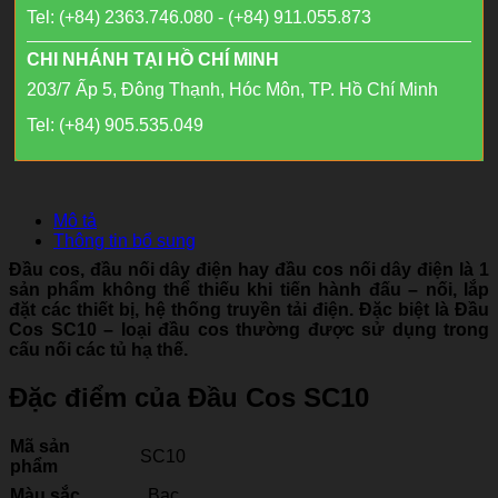
Tel: (+84) 2363.746.080 - (+84) 911.055.873
CHI NHÁNH TẠI HỒ CHÍ MINH
203/7 Ấp 5, Đông Thạnh, Hóc Môn, TP. Hồ Chí Minh
Tel: (+84) 905.535.049
Mô tả
Thông tin bổ sung
Đầu cos, đầu nối dây điện hay đầu cos nối dây điện là 1
sản phẩm không thể thiếu khi tiến hành đấu – nối, lắp
đặt các thiết bị, hệ thống truyền tải điện. Đặc biệt là Đầu
Cos SC10 – loại đầu cos thường được sử dụng trong
cấu nối các tủ hạ thế.
Đặc điểm của Đầu Cos SC10
Mã sản
SC10
phẩm
Màu sắc
Bạc