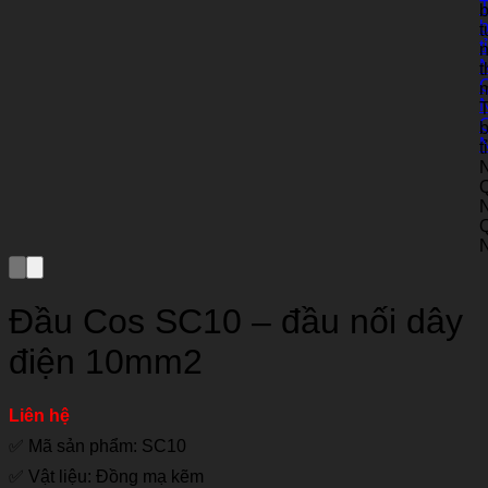
Đầu Cos SC10 – đầu nối dây
điện 10mm2
Liên hệ
✅ Mã sản phẩm: SC10
✅ Vật liệu: Đồng mạ kẽm