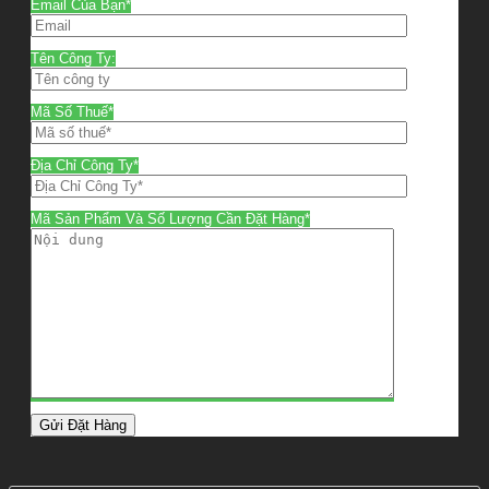
Email Của Bạn*
Tên Công Ty:
Mã Số Thuế*
Địa Chỉ Công Ty*
Mã Sản Phẩm Và Số Lượng Cần Đặt Hàng*