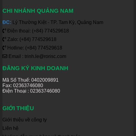
CHI NHÁNH QUẢNG NAM
ĐC:
Lý Thường Kiệt - TP. Tam Kỳ, Quảng Nam
Điện thoại: (+84) 774529618
Zalo: (+84) 774529618
Hotline: (+84) 774529618
Email : trinh.le@rorisc.com
ĐĂNG KÝ KINH DOANH
Mã Số Thuế: 0402009891
Fax: 02363746080
Điện Thoại :
02363746080
GIỚI THIỆU
Giới thiệu về công ty
Liên hệ