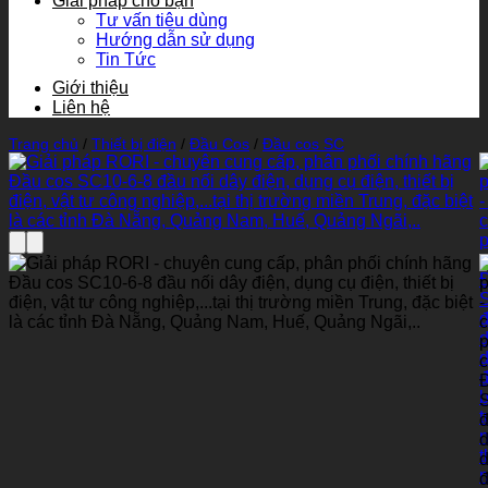
Giải pháp cho bạn
Tư vấn tiêu dùng
Hướng dẫn sử dụng
Tin Tức
Giới thiệu
Liên hệ
Trang chủ
/
Thiết bị điện
/
Đầu Cos
/
Đầu cos SC