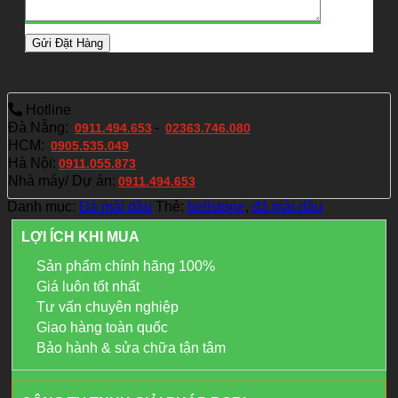
Hotline
Đà Nẵng:
-
0911.494.653
02363.746.080
HCM:
0905.535.049
Hà Nội:
0911.055.873
Nhà máy/ Dự án:
0911.494.653
Danh mục:
Đá mài dầu
Thẻ:
bellstone
,
đá mài dầu
LỢI ÍCH KHI MUA
Sản phẩm chính hãng 100%
Giá luôn tốt nhất
Tư vấn chuyên nghiệp
Giao hàng toàn quốc
Bảo hành & sửa chữa tận tâm