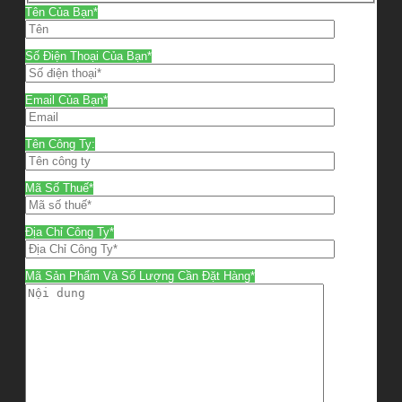
Tên Của Bạn*
Số Điện Thoại Của Bạn*
Email Của Bạn*
Tên Công Ty:
Mã Số Thuế*
Địa Chỉ Công Ty*
Mã Sản Phẩm Và Số Lượng Cần Đặt Hàng*