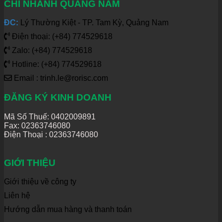
CHI NHÁNH QUẢNG NAM
ĐC:
Lý Thường Kiệt - TP. Tam Kỳ, Quảng Nam
Điện thoại: (+84) 774529618
Zalo: (+84) 774529618
Hotline: (+84) 774529618
Email : trinh.le@rorisc.com
ĐĂNG KÝ KINH DOANH
Mã Số Thuế: 0402009891
Fax: 02363746080
Điện Thoại :
02363746080
GIỚI THIỆU
Giới thiệu về công ty
Liên hệ
Hướng dẫn mua hàng và thanh toán