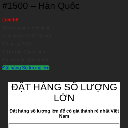
#1500 – Hàn Quốc
Liên hệ
Thương hiệu: Bellstone
Kích thước: 3*6*150mm
Độ hạt: #1500
Số lượng: 20pcs/hộp
Đá mài dầu chính hãng
Đặt hàng Số lượng lớn
ĐẶT HÀNG SỐ LƯỢNG
LỚN
Đặt hàng số lượng lớn để có giá thành rẻ nhất Việt
Nam