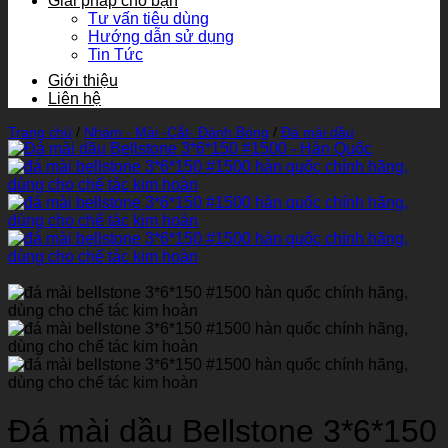
Giải pháp cho bạn
Tư vấn tiêu dùng
Hướng dẫn sử dụng
Tin Tức
Giới thiệu
Liên hệ
Trang chủ
/
Nhám - Mài -Cắt- Đánh Bóng
/
Đá mài dầu
Đá mài dầu Bellstone 3*6*150