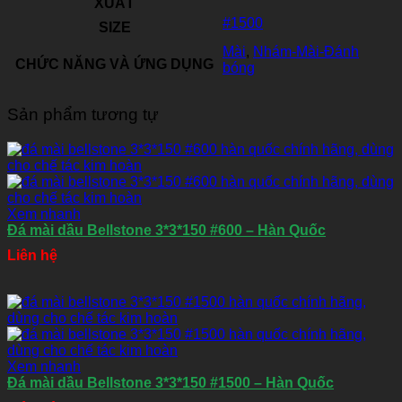
XUẤT
#1500
SIZE
Mài
,
Nhám-Mài-Đánh
CHỨC NĂNG VÀ ỨNG DỤNG
bóng
Sản phẩm tương tự
Xem nhanh
Đá mài dầu Bellstone 3*3*150 #600 – Hàn Quốc
Liên hệ
Xem nhanh
Đá mài dầu Bellstone 3*3*150 #1500 – Hàn Quốc