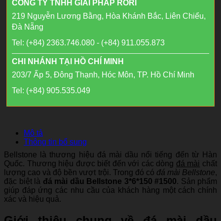
CÔNG TY TNHH GIẢI PHÁP RORI
219 Nguyễn Lương Bằng, Hòa Khánh Bắc, Liên Chiểu,
Đà Nẵng
Tel: (+84) 2363.746.080 - (+84) 911.055.873
CHI NHÁNH TẠI HỒ CHÍ MINH
203/7 Ấp 5, Đông Thạnh, Hóc Môn, TP. Hồ Chí Minh
Tel: (+84) 905.535.049
Mô tả
Thông tin bổ sung
Bellstone là thương hiệu đá mài dầu nổi tiếng đến từ Hàn
Quốc. Thương hiệu được biết đến với các dòng
đá mài
chất
lượng cao và độ bền vượt trội. Trong đó có
đá mài Bellstone
,
đặc biệt là
đá mài dầu Bellstone 3*6*150 #1500
. Sản phẩm
giúp đáp ứng các nhu cầu của khách hàng một cách chính
xác và hiệu quả.
Giới thiệu chung về đá mài dầu