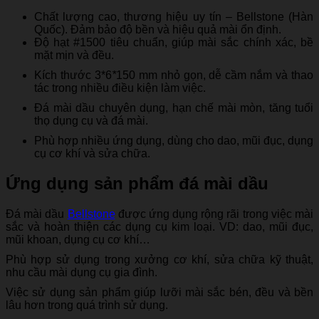
Chất lượng cao, thương hiệu uy tín – Bellstone (Hàn
Quốc). Đảm bảo độ bền và hiệu quả mài ổn định.
Độ hạt #1500 tiêu chuẩn, giúp mài sắc chính xác, bề
mặt mịn và đều.
Kích thước 3*6
*
150 mm nhỏ gọn, dễ cầm nắm và thao
tác trong nhiều điều kiện làm việc.
Đá mài dầu chuyên dụng, hạn chế mài mòn, tăng tuổi
thọ dụng cụ và đá mài.
Phù hợp nhiều ứng dụng, dùng cho dao, mũi đục, dụng
cụ cơ khí và sửa chữa.
Ứng dụng sản phẩm đá mài dầu
Đá mài dầu
Bellstone
được ứng dụng rộng rãi trong việc mài
sắc và hoàn thiện các dụng cụ kim loại. VD: dao, mũi đục,
mũi khoan, dụng cụ cơ khí…
Phù hợp sử dụng trong xưởng cơ khí, sửa chữa kỹ thuật,
nhu cầu mài dụng cụ gia đình.
Việc sử dụng sản phẩm giúp lưỡi mài sắc bén, đều và bền
lâu hơn trong quá trình sử dụng.