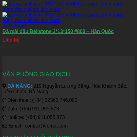
Xem nhanh
Đá mài dầu Bellstone 3*13*150 #800 – Hàn Quốc
Liên hệ
VĂN PHÒNG GIAO DỊCH
ĐÀ NẴNG:
219 Nguyễn Lương Bằng, Hòa Khánh Bắc,
Liên Chiểu, Đà Nẵng
Điện thoại: (+84) 02363.746.080
Zalo: (+84) 911.055.873
Hotline: (+84) 911.055.873
Email : contact@rorisc.com