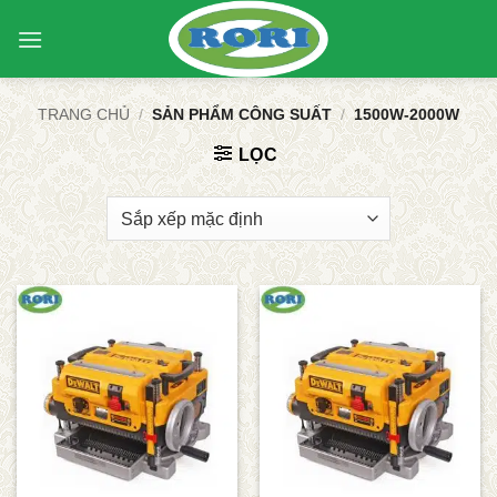
Bỏ
qua
nội
dung
TRANG CHỦ
/
SẢN PHẨM CÔNG SUẤT
/
1500W-2000W
LỌC