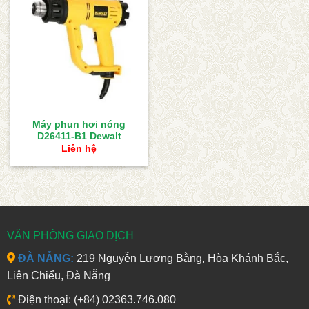
Máy phun hơi nóng
D26411-B1 Dewalt
Liên hệ
VĂN PHÒNG GIAO DỊCH
ĐÀ NẴNG:
219 Nguyễn Lương Bằng, Hòa Khánh Bắc,
Liên Chiểu, Đà Nẵng
Điện thoại: (+84) 02363.746.080