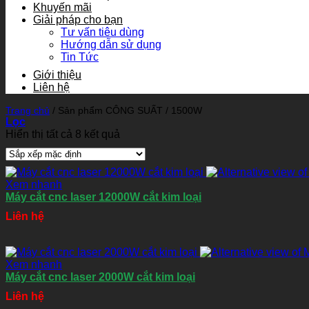
Khuyến mãi
Giải pháp cho bạn
Tư vấn tiêu dùng
Hướng dẫn sử dụng
Tin Tức
Giới thiệu
Liên hệ
Trang chủ
/
Sản phẩm CÔNG SUẤT
/
1500W
Lọc
Hiển thị tất cả 8 kết quả
Xem nhanh
Máy cắt cnc laser 12000W cắt kim loại
Liên hệ
Xem nhanh
Máy cắt cnc laser 2000W cắt kim loại
Liên hệ