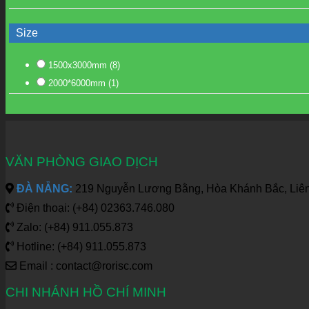
Size
1500x3000mm
(8)
2000*6000mm
(1)
VĂN PHÒNG GIAO DỊCH
ĐÀ NẴNG:
219 Nguyễn Lương Bằng, Hòa Khánh Bắc, Liên
Điện thoại: (+84) 02363.746.080
Zalo: (+84) 911.055.873
Hotline: (+84) 911.055.873
Email : contact@rorisc.com
CHI NHÁNH HỒ CHÍ MINH