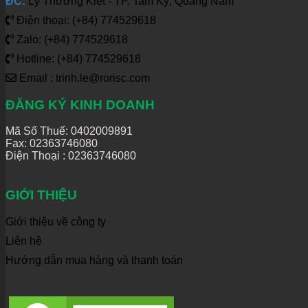
ĐC:
Lý Thường Kiệt - TP. Tam Kỳ, Quảng Nam
Điện thoại: (+84) 774529618
Zalo: (+84) 774529618
Hotline: (+84) 774529618
Email : trinh.le@rorisc.com
ĐĂNG KÝ KINH DOANH
Mã Số Thuế: 0402009891
Fax: 02363746080
Điện Thoại :
02363746080
GIỚI THIỆU
Giới thiệu về công ty
Liên hệ
Hướng dẫn mua hàng và thanh toán