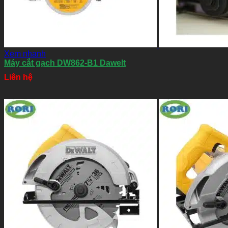
Xem nhanh
Máy cắt gạch DW862-B1 Dawelt
Liên hệ