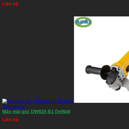
Liên hệ
Xem nhanh
Máy mài góc DW820-B1 DeWalt
Liên hệ