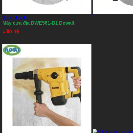
Xem nhanh
Máy cưa đĩa DWE561-B1 Dewalt
Liên hệ