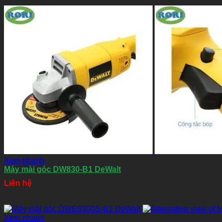
Xem nhanh
Máy mài góc DW830-B1 DeWalt
Liên hệ
Xem nhanh