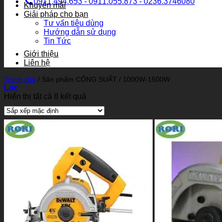
0911.494.653 - 0911.055.873 - 0236.3746080
Khuyến mãi
Giải pháp cho bạn
Tư vấn tiêu dùng
Hướng dẫn sử dụng
Tin Tức
Giới thiệu
Liên hệ
Trang chủ
/
Sản phẩm CÔNG SUẤT
/
1000W-1500W
Lọc
Hiển thị tất cả 8 kết quả