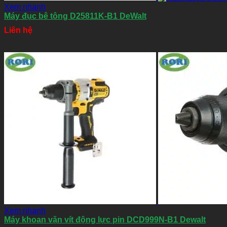
Xem nhanh
Máy đục bê tông D25811K-B1 DeWalt
Liên hệ
Xem nhanh
Máy khoan vặn vít động lực pin DCD999N-B1 Dewalt