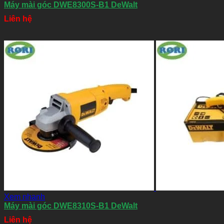
Máy mài góc DWE8300S-B1 DeWalt
Liên hệ
Xem nhanh
Máy mài góc DWE8310S-B1 DeWalt
Liên hệ