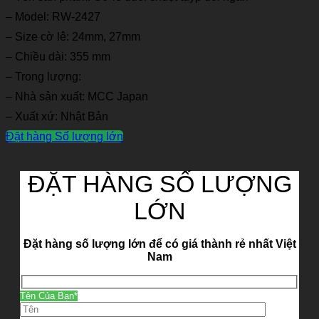
– Model: RW-2427
– Size cờ lê: 24mm, 27mm
– Chiều dài: 355 mm
– Trong lượng:
– Nhà sản xuất: MCC Japan
– Xuất xứ: Nhật Bản
Đặt hàng Số lượng lớn
ĐẶT HÀNG SỐ LƯỢNG
LỚN
Đặt hàng số lượng lớn để có giá thành rẻ nhất Việt
Nam
Tên Của Bạn*