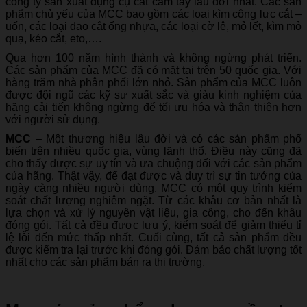
công ty sản xuất dụng cụ cắt cầm tay lâu đời nhất. Các sản
phẩm chủ yếu của MCC bao gồm các loại kìm cộng lực cắt –
uốn, các loại dao cắt ống nhựa, các loại cờ lê, mỏ lết, kìm mỏ
quạ, kéo cắt, eto,….
Qua hơn 100 năm hình thành và không ngừng phát triển.
Các sản phẩm của MCC đã có mặt tại trên 50 quốc gia. Với
hàng trăm nhà phân phối lớn nhỏ. Sản phẩm của MCC luôn
được đội ngũ các kỹ sư xuất sắc và giàu kinh nghiệm của
hãng cải tiến không ngừng để tối ưu hóa và thân thiện hơn
với người sử dụng.
MCC
– Một thương hiệu lâu đời và có các sản phẩm phổ
biến trên nhiều quốc gia, vùng lãnh thổ. Điều này cũng đã
cho thấy được sự uy tín và ưa chuộng đối với các sản phẩm
của hãng. Thật vậy, để đạt được và duy trì sự tin tưởng của
ngày càng nhiều người dùng. MCC có một quy trình kiểm
soát chất lượng nghiêm ngặt. Từ các khâu cơ bản nhất là
lựa chọn và xử lý nguyên vật liệu, gia công, cho đến khâu
đóng gói. Tất cả đều được lưu ý, kiểm soát để giảm thiểu tỉ
lệ lỗi đến mức thấp nhất. Cuối cùng, tất cả sản phẩm đều
được kiểm tra lại trước khi đóng gói. Đảm bảo chất lượng tốt
nhất cho các sản phẩm bán ra thị trường.