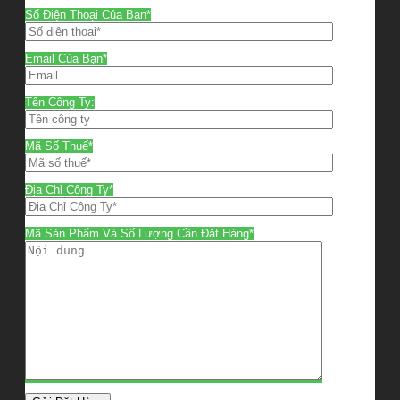
Số Điện Thoại Của Bạn*
Email Của Bạn*
Tên Công Ty:
Mã Số Thuế*
Địa Chỉ Công Ty*
Mã Sản Phẩm Và Số Lượng Cần Đặt Hàng*