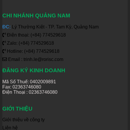
CHI NHÁNH QUẢNG NAM
ĐC:
Lý Thường Kiệt - TP. Tam Kỳ, Quảng Nam
Điện thoại: (+84) 774529618
Zalo: (+84) 774529618
Hotline: (+84) 774529618
Email : trinh.le@rorisc.com
ĐĂNG KÝ KINH DOANH
Mã Số Thuế: 0402009891
Fax: 02363746080
Điện Thoại :
02363746080
GIỚI THIỆU
Giới thiệu về công ty
Liên hệ