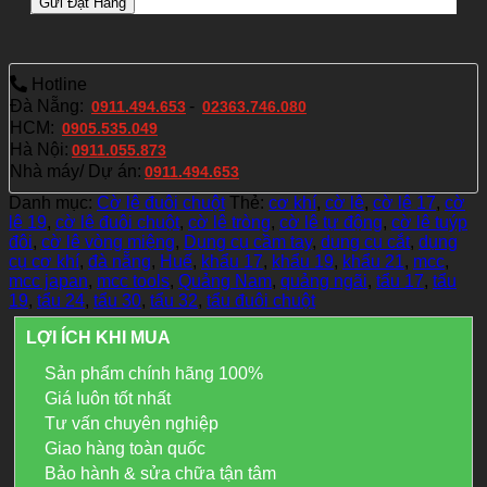
Hotline
Đà Nẵng:
-
0911.494.653
02363.746.080
HCM:
0905.535.049
Hà Nội:
0911.055.873
Nhà máy/ Dự án:
0911.494.653
Danh mục:
Cờ lê đuôi chuột
Thẻ:
cơ khí
,
cờ lê
,
cờ lê 17
,
cờ
lê 19
,
cờ lê đuôi chuột
,
cờ lê tròng
,
cờ lê tự động
,
cờ lê tuýp
đôi
,
cờ lê vòng miệng
,
Dụng cụ cầm tay
,
dụng cụ cắt
,
dụng
cụ cơ khí
,
đà nẵng
,
Huế
,
khẩu 17
,
khẩu 19
,
khẩu 21
,
mcc
,
mcc japan
,
mcc tools
,
Quảng Nam
,
quảng ngãi
,
tẩu 17
,
tẩu
19
,
tẩu 24
,
tẩu 30
,
tẩu 32
,
tẩu đuôi chuột
LỢI ÍCH KHI MUA
Sản phẩm chính hãng 100%
Giá luôn tốt nhất
Tư vấn chuyên nghiệp
Giao hàng toàn quốc
Bảo hành & sửa chữa tận tâm