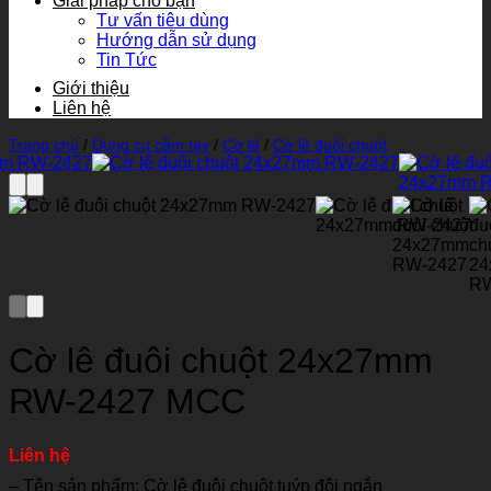
Giải pháp cho bạn
Tư vấn tiêu dùng
Hướng dẫn sử dụng
Tin Tức
Giới thiệu
Liên hệ
Trang chủ
/
Dụng cụ cầm tay
/
Cờ lê
/
Cờ lê đuôi chuột
Cờ lê đuôi chuột 24x27mm
RW-2427 MCC
Liên hệ
– Tên sản phẩm: Cờ lê đuôi chuột tuýp đôi ngắn