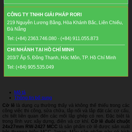
CÔNG TY TNHH GIẢI PHÁP RORI
219 Nguyễn Lương Bằng, Hòa Khánh Bắc, Liên Chiểu,
Đà Nẵng
Tel: (+84) 2363.746.080 - (+84) 911.055.873
CHI NHÁNH TẠI HỒ CHÍ MINH
203/7 Ấp 5, Đông Thạnh, Hóc Môn, TP. Hồ Chí Minh
Tel: (+84) 905.535.049
Mô tả
Thông tin bổ sung
Cờ lê
là dụng cụ thường thấy và không thể thiếu trong các
công việc thi công, sửa chữa, lắp nối và lắp đặt các cơ cấu,
chi tiết liên quan đến các mối lắp ghép có ren. Đặc biệt là
trong lĩnh vực xây dựng, điện và cơ khí.
Cờ lê đuôi chuột
24x27mm RW-2427 MCC
là sản phẩm cờ lê được sản xuất
bởi thương hiệu MCC Japan. Mẫu sản phẩm này có kích