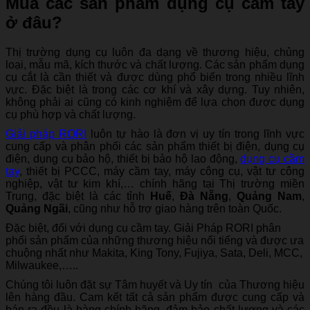
Mua các sản phẩm dụng cụ cầm tay
ở đâu?
Thị trường dụng cụ luôn đa dạng về thương hiệu, chủng
loại, mẫu mã, kích thước và chất lượng. Các sản phẩm dụng
cụ cắt là cần thiết và được dùng phổ biến trong nhiều lĩnh
vực. Đặc biệt là trong các cơ khí và xây dựng. Tuy nhiên,
không phải ai cũng có kinh nghiệm để lựa chọn được dụng
cụ phù hợp và chất lượng.
Giải pháp RORI
luôn tự hào là đơn vị uy tín trong lĩnh vực
cung cấp và phân phối các sản phẩm thiết bị điện, dụng cụ
điện, dụng cụ bảo hộ, thiết bị bảo hộ lao động,
dụng cụ cầm
tay
, thiết bị PCCC, máy cầm tay, máy công cụ, vật tư công
nghiệp, vật tư kim khí,… chính hãng tại Thị trường miền
Trung, đặc biệt là các tỉnh
Huế
,
Đà Nẵng
,
Quảng Nam
,
Quảng Ngãi
, cũng như hỗ trợ giao hàng trên toàn Quốc.
Đặc biệt, đối với dụng cụ cầm tay. Giải Pháp RORI phân
phối sản phẩm của những thương hiệu nổi tiếng và được ưa
chuộng nhất như Makita, King Tony, Fujiya, Sata, Deli, MCC,
Milwaukee,…..
Chúng tôi luôn đặt sự Tâm huyết và Uy tín của Thương hiệu
lên hàng đầu. Cam kết tất cả sản phẩm được cung cấp và
bán ra đều là hàng chính hãng, đảm bảo chất lượng và các