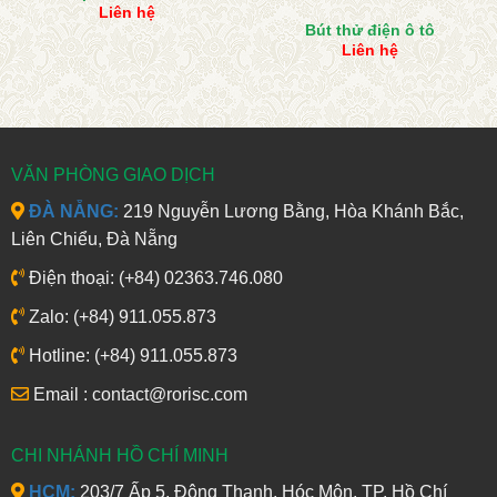
Liên hệ
Bút thử điện ô tô
Liên hệ
VĂN PHÒNG GIAO DỊCH
ĐÀ NẴNG:
219 Nguyễn Lương Bằng, Hòa Khánh Bắc,
Liên Chiểu, Đà Nẵng
Điện thoại: (+84) 02363.746.080
Zalo: (+84) 911.055.873
Hotline: (+84) 911.055.873
Email : contact@rorisc.com
CHI NHÁNH HỒ CHÍ MINH
HCM:
203/7 Ấp 5, Đông Thạnh, Hóc Môn, TP. Hồ Chí