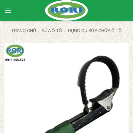
Bỏ
qua
nội
dung
TRANG CHỦ
/
SỬA Ô TÔ
/
DỤNG CỤ SỬA CHỮA Ô TÔ