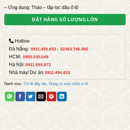
– Ứng dụng: Tháo – lắp lọc dầu ô tô
ĐẶT HÀNG SỐ LƯỢNG LỚN
Hotline
Đà Nẵng:
-
0911.494.653
02363.746.080
HCM:
0905.535.049
Hà Nội:
0911.055.873
Nhà máy/ Dự án:
0911.494.653
Danh mục:
Cờ lê dây đai
,
Dụng cụ sửa chữa ô tô