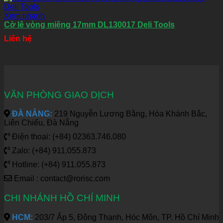
Xem nhanh
Cờ lê vòng miệng 17mm DL130017 Deli Tools
Liên hệ
VĂN PHÒNG GIAO DỊCH
ĐÀ NẴNG:
219 Nguyễn Lương Bằng, Hòa Khánh Bắc,
Liên Chiểu, Đà Nẵng
Điện thoại: (+84) 02363.746.080
Zalo: (+84) 911.055.873
Hotline: (+84) 911.055.873
Email : contact@rorisc.com
CHI NHÁNH HỒ CHÍ MINH
HCM:
203/7 Ấp 5, Đông Thạnh, Hóc Môn, TP. Hồ Chí Minh