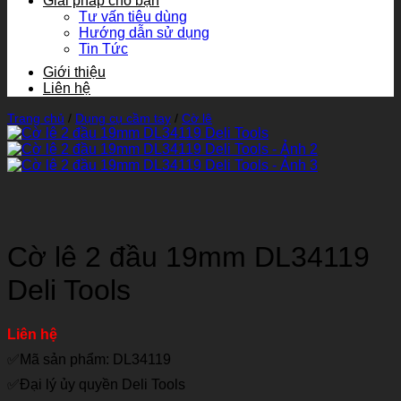
Giải pháp cho bạn
Tư vấn tiêu dùng
Hướng dẫn sử dụng
Tin Tức
Giới thiệu
Liên hệ
Trang chủ
/
Dụng cụ cầm tay
/
Cờ lê
Cờ lê 2 đầu 19mm DL34119
Deli Tools
Liên hệ
✅Mã sản phẩm: DL34119
✅Đại lý ủy quyền Deli Tools