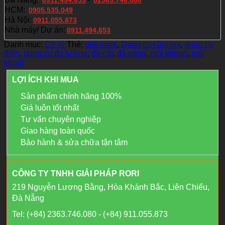
HCM:
0905.535.049
Hà Nội:
0911.055.873
Nhà máy/ Dự án:
0911.494.653
Danh mục:
Cờ lê
Thẻ:
deli tools
,
Dụng cụ cầm tay
,
dụng cụ
điện
,
dụng cụ đo lường
,
đá cắt
,
đà nẵng
,
mũi khoan
,
mũi
khoét
LỢI ÍCH KHI MUA
Sản phẩm chính hãng 100%
Giá luôn tốt nhất
Tư vấn chuyên nghiệp
Giao hàng toàn quốc
Bảo hành & sửa chữa tận tâm
CÔNG TY TNHH GIẢI PHÁP RORI
219 Nguyễn Lương Bằng, Hòa Khánh Bắc, Liên Chiểu,
Đà Nẵng
Tel: (+84) 2363.746.080 - (+84) 911.055.873