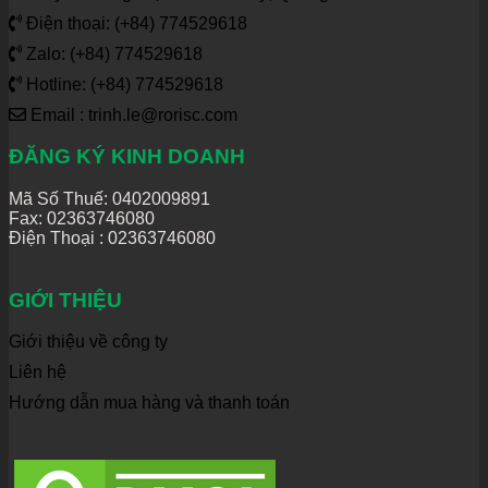
Điện thoại: (+84) 774529618
Zalo: (+84) 774529618
Hotline: (+84) 774529618
Email : trinh.le@rorisc.com
ĐĂNG KÝ KINH DOANH
Mã Số Thuế: 0402009891
Fax: 02363746080
Điện Thoại :
02363746080
GIỚI THIỆU
Giới thiệu về công ty
Liên hệ
Hướng dẫn mua hàng và thanh toán