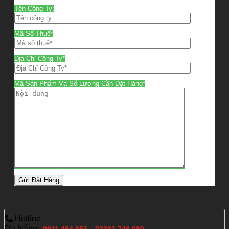
Tên Công Ty:
Mã Số Thuế*
Địa Chỉ Công Ty*
Mã Sản Phẩm Và Số Lượng Cần Đặt Hàng*
Hotline
Đà Nẵng:
-
0911.494.653
02363.746.080