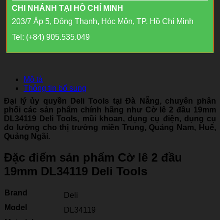
CHI NHÁNH TẠI HỒ CHÍ MINH
203/7 Ấp 5, Đông Thạnh, Hóc Môn, TP. Hồ Chí Minh
Tel: (+84) 905.535.049
Mô tả
Thông tin bổ sung
Đại lý ủy quyền Deli Tools tại Đà Nẵng, chuyên phân
phối các sản phẩm chính hãng như Cờ lê 2 đầu 19mm
DL34119 Deli Tools, mũi khoan, dụng cụ điện, dụng cụ
đo lường cho thị trường miền Trung, Quảng Nam, Huế,
Quảng Ngãi.
Đặc điểm sản phẩm Cờ lê 2 đầu
19mm DL34119 Deli Tools
Brand
Deli
Model
DL34119