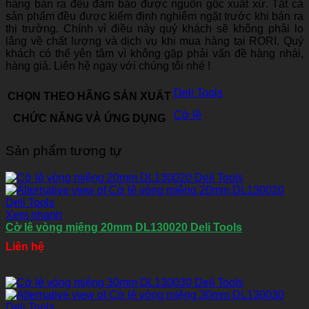
hàng bán ra đều đảm bảo được nguồn gốc xuất xứ. Tất cả
sản phẩm đều được kiểm định nghiêm ngặt trước khi bán ra
thị trường. Chính vì điều này quý khách sẽ không phải lo
lắng về chất lượng và dịch vụ khi mua hàng tại RORI. Quý
khách có thể yên tâm vì không gặp phải vấn đề hàng nhái,
hàng giả. Liên hệ ngay với chúng tôi nhé !
Deli Tools
CHỌN THEO HÃNG SẢN XUẤT
Cờ lê
CHỨC NĂNG VÀ ỨNG DỤNG
Sản phẩm tương tự
Xem nhanh
Cờ lê vòng miệng 20mm DL130020 Deli Tools
Liên hệ