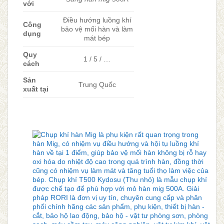
với
Điều hướng luồng khí
Công
bảo vệ mối hàn và làm
dụng
mát bép
Quy
1 / 5 / …
cách
Sản
Trung Quốc
xuất tại