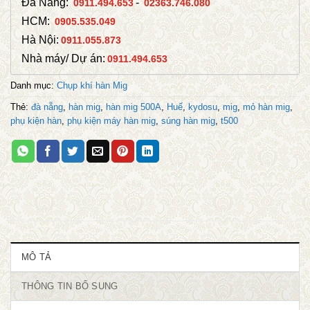
Đà Nẵng:
-
0911.494.653
02363.746.080
HCM:
0905.535.049
Hà Nội:
0911.055.873
Nhà máy/ Dự án:
0911.494.653
Danh mục:
Chụp khí hàn Mig
Thẻ:
đà nẵng
,
hàn mig
,
hàn mig 500A
,
Huế
,
kydosu
,
mig
,
mỏ hàn mig
,
phụ kiện hàn
,
phụ kiện máy hàn mig
,
súng hàn mig
,
t500
MÔ TẢ
THÔNG TIN BỔ SUNG