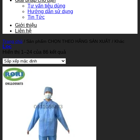
Giải pháp cho bạn
Tư vấn tiêu dùng
Hướng dẫn sử dụng
Tin Tức
Giới thiệu
Liên hệ
Trang chủ
/
Sản phẩm CHỌN THEO HÃNG SẢN XUẤT
/
Khác
Lọc
Hiển thị 1–24 của 86 kết quả