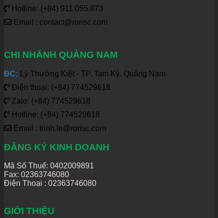
Hotline: (+84) 911.055.873
Email : contact@rorisc.com
CHI NHÁNH QUẢNG NAM
ĐC:
Lý Thường Kiệt - TP. Tam Kỳ, Quảng Nam
Điện thoại: (+84) 774529618
Zalo: (+84) 774529618
Hotline: (+84) 774529618
Email : trinh.le@rorisc.com
ĐĂNG KÝ KINH DOANH
Mã Số Thuế: 0402009891
Fax: 02363746080
Điện Thoại :
02363746080
GIỚI THIỆU