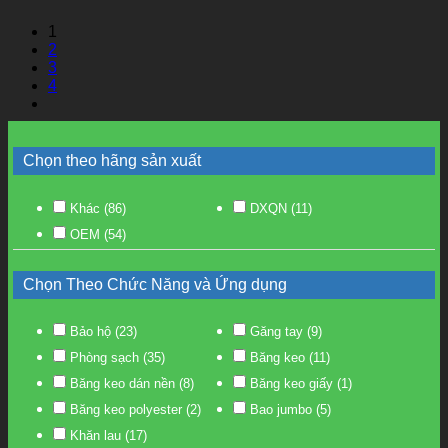
1
2
3
4
Chọn theo hãng sản xuất
Khác
(86)
DXQN
(11)
OEM
(54)
Chọn Theo Chức Năng và Ứng dụng
Bảo hộ
(23)
Găng tay
(9)
Phòng sạch
(35)
Băng keo
(11)
Băng keo dán nền
(8)
Băng keo giấy
(1)
Băng keo polyester
(2)
Bao jumbo
(5)
Khăn lau
(17)