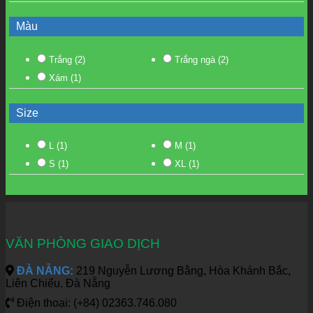
Màu
Trắng
(2)
Trắng ngà
(2)
Xám
(1)
Size
L
(1)
M
(1)
S
(1)
XL
(1)
VĂN PHÒNG GIAO DỊCH
ĐÀ NẴNG:
219 Nguyễn Lương Bằng, Hòa Khánh Bắc,
Liên Chiểu, Đà Nẵng
Điện thoại: (+84) 02363.746.080