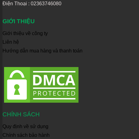
Điện Thoại :
02363746080
GIỚI THIỆU
Giới thiệu về công ty
Liên hệ
Hướng dẫn mua hàng và thanh toán
CHÍNH SÁCH
Quy định về sử dụng
Chính sách bảo hành