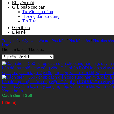
Khuyến mãi
Giải pháp cho bạn
Tư vấn tiêu dùng
Hướng dẫn sử dụng
Tin Tức
Giới thiệu
Liên hệ
Trang chủ
/
Máy hàn - Vật tư - Phụ kiện
/
Phụ kiện hàn
/
Phụ kiện hàn
Lọc
Hiển thị tất cả 4 kết quả
Xem nhanh
Cách điện T350
Liên hệ