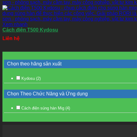
Xem nhanh
Cách điện T500 Kydosu
Liên hệ
Chọn theo hãng sản xuất
Kydosu
(2)
Chọn Theo Chức Năng và Ứng dụng
Cách điện súng hàn Mig
(4)