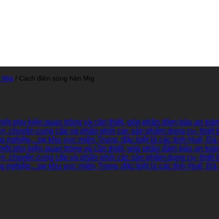
 Mig
/
Cách điện súng hàn Mig