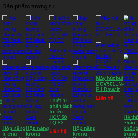
Sản phẩm tương tự
Xem nhanh
Máy hút bụi
DCV501LN-
Xem
B1 Dewalt
nhanh
Liên hệ
Thiết bị
h
phân tách
Xem
trước
nhanh
1
Xem
Xem
HCV 50
Xem
Hệ th
ệ
nhanh
nhanh
TQ EX
nhanh
chân
Hộp năng
Hộp năng
Hộp năng
khôn
Liên hệ
lượng
lượng
lượng
trung