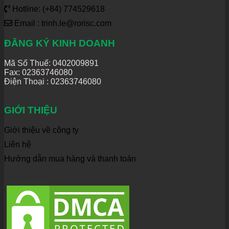
Hotline: (+84) 774529618
Email : trinh.le@rorisc.com
ĐĂNG KÝ KINH DOANH
Mã Số Thuế: 0402009891
Fax: 02363746080
Điện Thoại :
02363746080
GIỚI THIỆU
Giới thiệu về công ty
Liên hệ
Hướng dẫn mua hàng và thanh toán