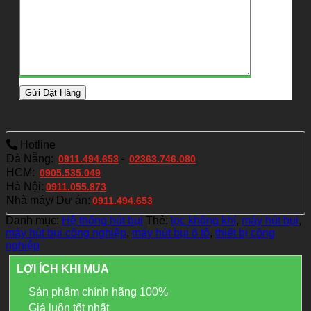
Hotline
Đà Nẵng:
-
0911.494.653
02363.746.080
HCM:
0905.535.049
Hà Nội:
0911.055.873
Nhà máy/ Dự án:
0911.494.653
Danh mục:
Hệ thống hút bụi
Thẻ:
lọc không khí
,
máy hút bụi
,
máy hút bụi công nghiệp
,
máy hút bụi ô tô
,
thiết bị công
nghiệp
LỢI ÍCH KHI MUA
Sản phẩm chính hãng 100%
Giá luôn tốt nhất