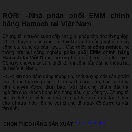
RORI –
Nhà phân phối EMM chính
hãng Hamach
tại Việt Nam
Chúng tôi chuyên cung cấp các giải pháp cho doanh nghiệp.
RORI chuyên cung ứng các thiết bị vật tư công nghiệp, máy
công cụ, dụng cụ cầm tay,…. Các
thiết bị công nghiệp
,
hệ
thống hút bụi công nghiệp
phân phối EMM chính hãng
Hamach tại Việt Nam
,
thương hiệu nổi tiếng trên thế giới.
Công ty chuyên tư vấn, thiết kế, thi công lắp đặt hệ thống hút
bụi tại Việt Nam.
RORI xin bảo đảm đúng thông tin, chất lượng các sản phẩm
mà chúng tôi cung cấp. Chính sách cung cấp, bảo hành và
vận chuyển được đảm bảo. Với phương châm đặt trải
nghiệm của khách hàng lên hàng đầu của công ty. Chúng tôi
nỗ lực hết sức vì lợi ích và sự phát triển của đối tác. Chần
chờ gì nữa, hãy liên hệ với chúng tôi ngay để được tư vấn
tận tình.
Emm
,
Hamach
CHỌN THEO HÃNG SẢN XUẤT