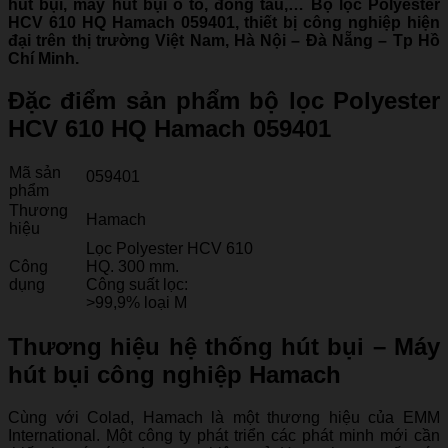
hút bụi, máy hút bụi ô tô, đóng tàu,… Bộ lọc Polyester
HCV 610 HQ Hamach 059401
, thiết bị công nghiệp hiện
đại trên thị trường Việt Nam, Hà Nội – Đà Nẵng – Tp Hồ
Chí Minh.
Đặc điểm sản phẩm bộ lọc Polyester
HCV 610 HQ Hamach 059401
Mã sản
059401
phẩm
Thương
Hamach
hiệu
Lọc Polyester HCV 610
Công
HQ. 300 mm.
dụng
Công suất lọc:
>99,9% loại M
Thương hiệu hệ thống hút bụi – Máy
hút bụi công nghiệp Hamach
Cùng với Colad, Hamach là một thương hiệu của EMM
International. Một công ty phát triển các phát minh mới cần