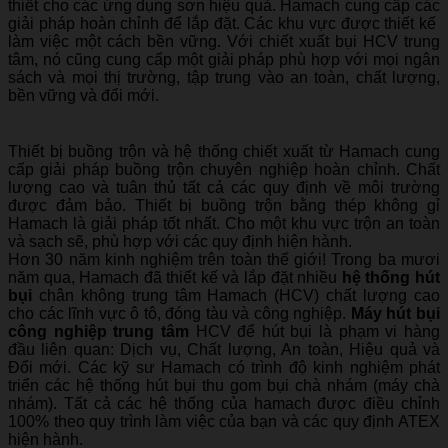
thiết cho các ứng dụng sơn hiệu quả. Hamach cung cấp các
giải pháp hoàn chỉnh để lắp đặt. Các khu vực được thiết kế
làm việc một cách bền vững. Với chiết xuất bụi HCV trung
tâm, nó cũng cung cấp một giải pháp phù hợp với mọi ngân
sách và mọi thị trường, tập trung vào an toàn, chất lượng,
bền vững và đổi mới.
Thiết bị buồng trộn và hệ thống chiết xuất từ Hamach cung
cấp giải pháp buồng trộn chuyên nghiệp hoàn chỉnh. Chất
lượng cao và tuân thủ tất cả các quy định về môi trường
được đảm bảo. Thiết bị buồng trộn bằng thép không gỉ
Hamach là giải pháp tốt nhất. Cho một khu vực trộn an toàn
và sạch sẽ, phù hợp với các quy định hiện hành.
Hơn 30 năm kinh nghiệm trên toàn thế giới! Trong ba mươi
năm qua, Hamach đã thiết kế và lắp đặt nhiều
hệ thống hút
bụi
chân không trung tâm Hamach (HCV) chất lượng cao
cho các lĩnh vực ô tô, đóng tàu và công nghiệp.
Máy hút bụi
công nghiệp trung tâm
HCV để hút bụi là phạm vi hàng
đầu liên quan: Dịch vụ, Chất lượng, An toàn, Hiệu quả và
Đổi mới. Các kỹ sư Hamach có trình độ kinh nghiệm phát
triển các hệ thống hút bụi thu gom bụi chà nhám (máy chà
nhám). Tất cả các hệ thống của hamach được điều chỉnh
100% theo quy trình làm việc của bạn và các quy định ATEX
hiện hành.