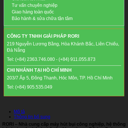
Tư vấn chuyên nghiệp
Giao hàng toàn quốc
Bảo hành & sửa chữa tận tâm
CÔNG TY TNHH GIẢI PHÁP RORI
219 Nguyễn Lương Bằng, Hòa Khánh Bắc, Liên Chiểu,
Đà Nẵng
Tel: (+84) 2363.746.080 - (+84) 911.055.873
CHI NHÁNH TẠI HỒ CHÍ MINH
203/7 Ấp 5, Đông Thạnh, Hóc Môn, TP. Hồ Chí Minh
Tel: (+84) 905.535.049
Mô tả
Thông tin bổ sung
RORI – Nhà cung cấp máy hút bụi công nghiệp, hệ thống