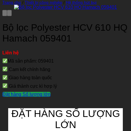
Trang chủ
/
Thiết bị công nghiệp
/
Hệ thống hút bụi
Bộ lọc Polyester HCV 610 HQ
Hamach 059401
Liên hệ
Mã sản phẩm: 059401
Cam kết chính hãng
Giao hàng toàn quốc
Giá thành cực kì hợp lý
Đặt hàng Số lượng lớn
ĐẶT HÀNG SỐ LƯỢNG
LỚN