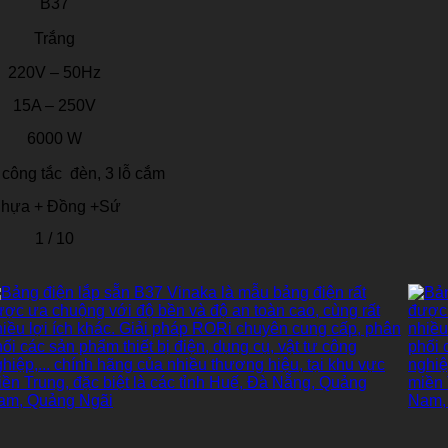
B37
Trắng
220V – 50Hz
15A – 250V
6000 W
 công tắc đèn, 3 lỗ cắm
hựa + Đồng +Sứ
1 / 10