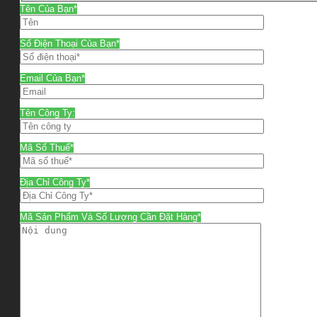
Tên Của Bạn*
Số Điện Thoại Của Bạn*
Email Của Bạn*
Tên Công Ty:
Mã Số Thuế*
Địa Chỉ Công Ty*
Mã Sản Phẩm Và Số Lượng Cần Đặt Hàng*