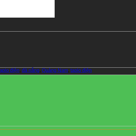
aplo điện
,
đà nẵng
,
Quảng Nam
,
taplo điện