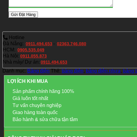
Hotline
Đà Nẵng:
-
0911.494.653
02363.746.080
HCM:
0905.535.049
Hà Nội:
0911.055.873
Nhà máy/ Dự án:
0911.494.653
Danh mục:
Bảng điện
Thẻ:
bảng điện
,
bảng điện nhựa
,
bảng t
LỢI ÍCH KHI MUA
Sản phẩm chính hãng 100%
Giá luôn tốt nhất
Tư vấn chuyên nghiệp
Giao hàng toàn quốc
Bảo hành & sửa chữa tận tâm