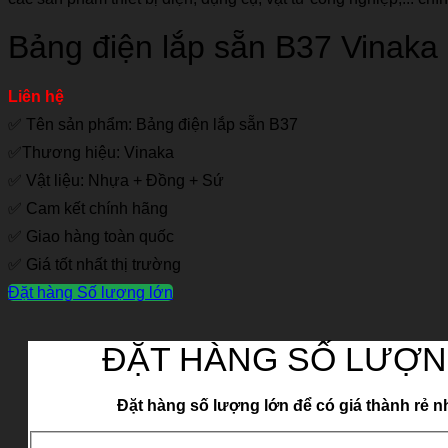
Bảng điện lắp sẵn B37 Vinaka
Liên hệ
✅ Tên sản phẩm: Bảng điện lắp sẵn B37
✅Thương hiệu: Vinaka
✅ Vật liệu: Nhựa + Đồng + Sứ
✅ Cam kết chính hãng
✅ Giao hàng toàn quốc
✅ Giá tốt nhất thị trường
Đặt hàng Số lượng lớn
ĐẶT HÀNG SỐ LƯỢN
Đặt hàng số lượng lớn để có giá thành rẻ n