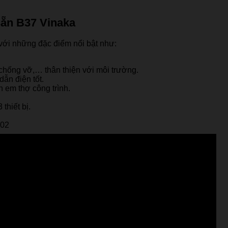
sẵn B37 Vinaka
ới những đặc điểm nổi bật như:
hống vỡ,… thân thiện với môi trường.
ẫn điện tốt.
 em thợ công trình.
thiết bị.
002