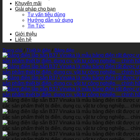
Khuyến mãi
Giải pháp cho bạn
Tư vấn tiêu dùng
Hướng dẫn sử dụng
Tin Tức
Giới thiệu
Liên hệ
Trang chủ
/
Thiết bị điện
/
Bảng điện