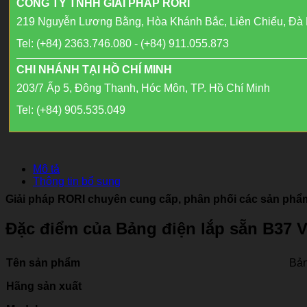
CÔNG TY TNHH GIẢI PHÁP RORI
219 Nguyễn Lương Bằng, Hòa Khánh Bắc, Liên Chiểu, Đà
Tel: (+84) 2363.746.080 - (+84) 911.055.873
CHI NHÁNH TẠI HỒ CHÍ MINH
203/7 Ấp 5, Đông Thạnh, Hóc Môn, TP. Hồ Chí Minh
Tel: (+84) 905.535.049
Mô tả
Thông tin bổ sung
Giải pháp RORI chuyên cung cấp, phân phối các sản phẩm 
Đặc điểm của Bảng điện lắp sẵn B37 
Tên sản phẩm
Bản
Hãng sản xuất