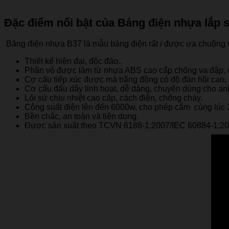
Đặc điểm nổi bật của Bảng điện nhựa lắp 
Bảng điện nhựa B37 là mẫu bảng điện rất
i
được ưa chuộng v
Thiết kế hiện đại, độc đáo..
Phần vỏ được làm từ nhựa ABS cao cấp chống va đập, c
Cơ cấu tiếp xúc được mà bằng đồng có độ đàn hồi cao, d
Cơ cấu đấu dây linh hoạt, dễ dàng, chuyên dùng cho anh
Lõi sứ chịu nhiệt cao cấp, cách điện, chống cháy.
Công suất điện lên đến 6000w, cho phép cắm cùng lúc 3 
Bền chắc, an toàn và tiện dụng.
Được sản xuất theo TCVN 6188-1:2007/IEC 60884-1:2