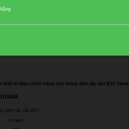
 Nẵng
thiết bị điện chính hãng như Bảng điện lắp sẵn B37 Vinaka
Vinaka
g điện lắp sẵn B37
Vinaka